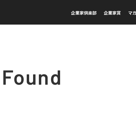
企業家倶楽部
企業家賞
マ
 Found