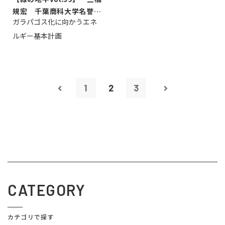
規宏 千葉商科大学名誉教
ガラパゴス化に向かうエネ
授
ルギー基本計画
1
2
3
CATEGORY
カテゴリで探す