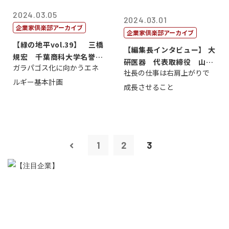
2024.03.05
2024.03.01
企業家倶楽部アーカイブ
企業家倶楽部アーカイブ
【緑の地平vol.39】 三橋
【編集長インタビュー】 大
規宏 千葉商科大学名誉教
研医器 代表取締役 山田
ガラパゴス化に向かうエネ
授
社長の仕事は右肩上がりで
満
ルギー基本計画
成長させること
1
2
3