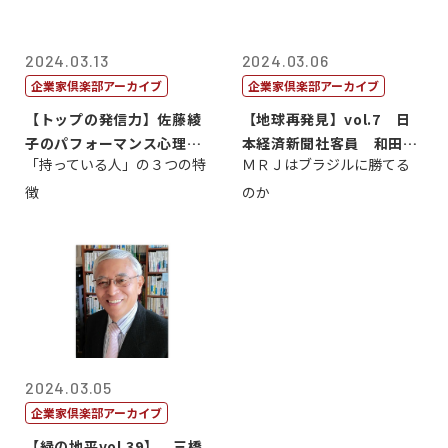
2024.03.13
2024.03.06
企業家倶楽部アーカイブ
企業家倶楽部アーカイブ
【トップの発信力】佐藤綾
【地球再発見】vol.7 日
子のパフォーマンス心理学
本経済新聞社客員 和田昌
「持っている人」の３つの特
ＭＲＪはブラジルに勝てる
第37回
親
徴
のか
2024.03.05
企業家倶楽部アーカイブ
【緑の地平vol.39】 三橋