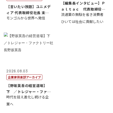
【編集長インタビュー】Ｐ
【言いたい放題】ユニメデ
ａｌｔａｃ 代表取締役会
ィア 代表取締役社長 末田
流通業の無駄を省き消費者
長三木田國夫
モンゴルから世界へ発信
真
ひいては社会に貢献したい
2026.08.03
企業家倶楽部アーカイブ
【野坂英吾の経営道場】
下 ／トレジャー・ファク
時代を捉え進化し続ける企
トリー社長野坂...
業へ