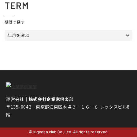
TERM
期間で探す
年月を選ぶ
運営会社｜
株式会社企業家倶楽部
〒135-0042 東京都江東区木場３－１６－８ レッタスビル8
階
© kigyoka club Co.,Ltd. All rights reserved.