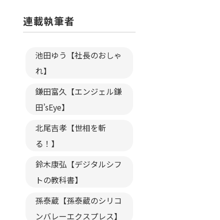
連載執筆者
池田ゆう【社長のおしゃ
れ】
鎌田富久【エンジェル鎌
田’sEye】
北尾吉孝【世相を斬
る！】
鈴木康弘【デジタルシフ
トの教科書】
孫泰蔵【孫泰蔵のシリコ
ンバレーエクスプレス】