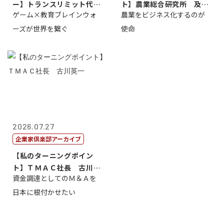
ー】トランスリミット代表
ト】農業総合研究所 及川
ゲーム×教育ブレインウォ
農業をビジネス化するのが
取締役社長 ...
智正
ーズが世界を繋ぐ
使命
2026.07.27
企業家倶楽部アーカイブ
【私のターニングポイン
ト】ＴＭＡＣ社長 古川英
資金調達としてのＭ＆Ａを
一
日本に根付かせたい