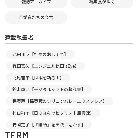
雑誌アーカイブ
編集長がゆく
企業家たちの金言
連載執筆者
池田ゆう【社長のおしゃれ】
鎌田富久【エンジェル鎌田’sEye】
北尾吉孝【世相を斬る！】
鈴木康弘【デジタルシフトの教科書】
孫泰蔵【孫泰蔵のシリコンバレーエクスプレス】
村口和孝【日の丸キャピタリスト風雲録】
安岡定子【『論語』を実践に活かす】
TERM