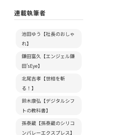
連載執筆者
池田ゆう【社長のおしゃ
れ】
鎌田富久【エンジェル鎌
田’sEye】
北尾吉孝【世相を斬
る！】
鈴木康弘【デジタルシフ
トの教科書】
孫泰蔵【孫泰蔵のシリコ
ンバレーエクスプレス】