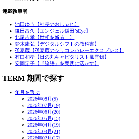
連載執筆者
池田ゆう【社長のおしゃれ】
鎌田富久【エンジェル鎌田’sEye】
北尾吉孝【世相を斬る！】
鈴木康弘【デジタルシフトの教科書】
孫泰蔵【孫泰蔵のシリコンバレーエクスプレス】
村口和孝【日の丸キャピタリスト風雲録】
安岡定子【『論語』を実践に活かす】
TERM
期間で探す
年月を選ぶ
2026年08月(5)
2026年07月(19)
2026年06月(20)
2026年05月(15)
2026年04月(19)
2026年03月(21)
2026年02月(17)