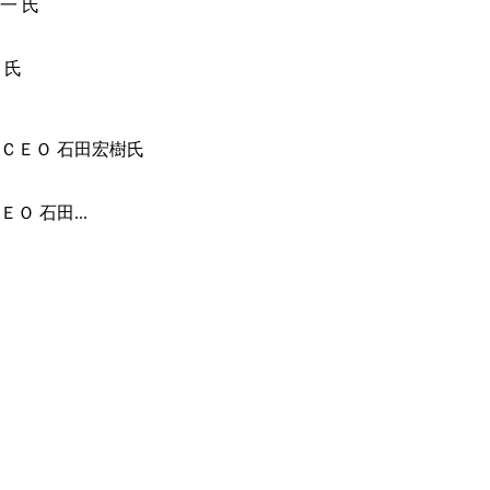
 氏
 石田...