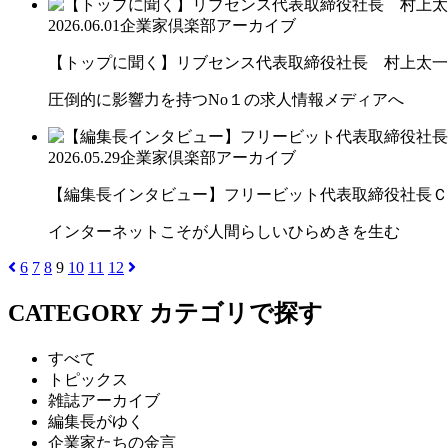
2026.06.01
企業家倶楽部アーカイブ
【トップに聞く】リブセンス代表取締役社長 村上太一
圧倒的に影響力を持つNo１の求人情報メディアへ
2026.05.29
企業家倶楽部アーカイブ
【編集長インタビュー】フリービット代表取締役社長ＣＥＯ
インターネットこそが人間らしいひらめきを生む
6
7
8
9
10
11
12
CATEGORY
カテゴリで探す
すべて
トピックス
雑誌アーカイブ
編集長がゆく
企業家たちの金言