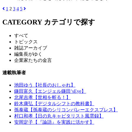
1
2
3
4
5
CATEGORY
カテゴリで探す
すべて
トピックス
雑誌アーカイブ
編集長がゆく
企業家たちの金言
連載執筆者
池田ゆう【社長のおしゃれ】
鎌田富久【エンジェル鎌田’sEye】
北尾吉孝【世相を斬る！】
鈴木康弘【デジタルシフトの教科書】
孫泰蔵【孫泰蔵のシリコンバレーエクスプレス】
村口和孝【日の丸キャピタリスト風雲録】
安岡定子【『論語』を実践に活かす】