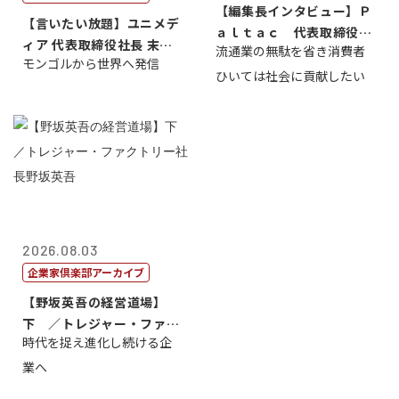
【編集長インタビュー】Ｐ
【言いたい放題】ユニメデ
ａｌｔａｃ 代表取締役会
ィア 代表取締役社長 末田
流通業の無駄を省き消費者
長三木田國夫
モンゴルから世界へ発信
真
ひいては社会に貢献したい
2026.08.03
企業家倶楽部アーカイブ
【野坂英吾の経営道場】
下 ／トレジャー・ファク
時代を捉え進化し続ける企
トリー社長野坂...
業へ