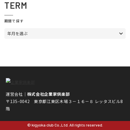
TERM
期間で探す
年月を選ぶ
運営会社｜
株式会社企業家倶楽部
〒135-0042 東京都江東区木場３－１６－８ レッタスビル8
階
© kigyoka club Co.,Ltd. All rights reserved.