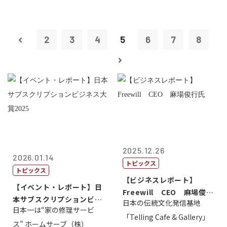
2
3
4
5
6
7
8
2025.12.26
2026.01.14
トピックス
トピックス
【ビジネスレポート】
【イベント・レポート】日
Freewill CEO 麻場俊行
本サブスクリプションビジ
日本の伝統文化発信基地
氏
日本一は“家の修理サービ
ネス大賞20...
「Telling Cafe & Gallery」
ス” ホームサーブ（株）