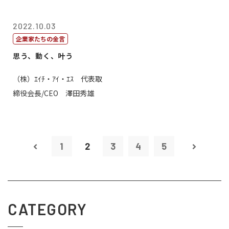
2022.10.03
企業家たちの金言
思う、動く、叶う
（株）ｴｲﾁ・ｱｲ・ｴｽ 代表取
締役会長/CEO 澤田秀雄
1
2
3
4
5
CATEGORY