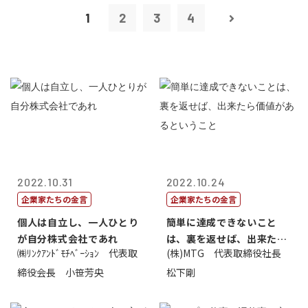
1
2
3
4
2022.10.31
2022.10.24
企業家たちの金言
企業家たちの金言
個人は自立し、一人ひとり
簡単に達成できないこと
が自分株式会社であれ
は、裏を返せば、出来たら
㈱ﾘﾝｸｱﾝﾄﾞﾓﾁﾍﾞｰｼｮﾝ 代表取
(株)MTG 代表取締役社長
価値があるとい...
締役会長 小笹芳央
松下剛