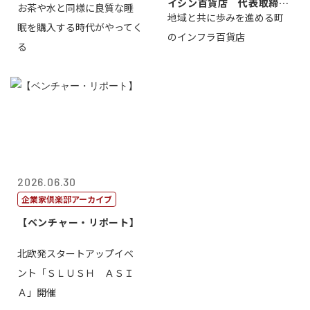
イシン百貨店 代表取締役
お茶や水と同様に良質な睡
地域と共に歩みを進める町
社長 西山 ...
眠を購入する時代がやってく
のインフラ百貨店
る
2026.06.30
企業家倶楽部アーカイブ
【ベンチャー・リポート】
北欧発スタートアップイベ
ント「ＳＬＵＳＨ ＡＳＩ
Ａ」開催