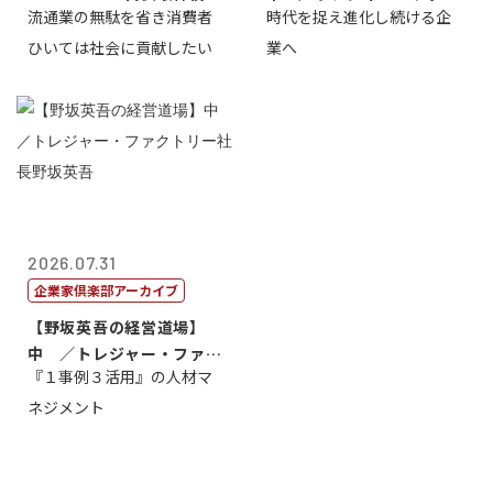
流通業の無駄を省き消費者
時代を捉え進化し続ける企
長三木田國夫
トリー社長野坂...
ひいては社会に貢献したい
業へ
2026.07.31
企業家倶楽部アーカイブ
【野坂英吾の経営道場】
中 ／トレジャー・ファク
『１事例３活用』の人材マ
トリー社長野坂...
ネジメント