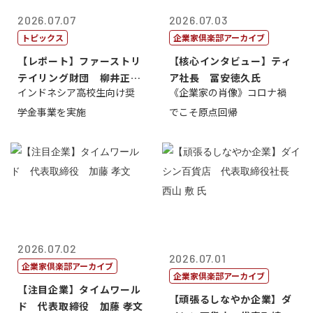
2026.07.07
2026.07.03
トピックス
企業家倶楽部アーカイブ
【レポート】ファーストリ
【核心インタビュー】ティ
テイリング財団 柳井正
ア社長 冨安徳久氏
インドネシア高校生向け奨
《企業家の肖像》コロナ禍
理事長
学金事業を実施
でこそ原点回帰
2026.07.02
2026.07.01
企業家倶楽部アーカイブ
企業家倶楽部アーカイブ
【注目企業】タイムワール
【頑張るしなやか企業】ダ
ド 代表取締役 加藤 孝文