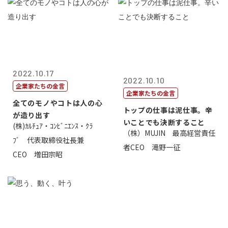
2022.10.17
2022.10.10
企業家たちの金言
企業家たちの金言
全てのモノやコトは人の心
トップの仕事は泥仕事。辛
が造り出す
いことでも決断すること
(株)ｶﾙﾁｭｱ・ｺﾝﾋﾞﾆｴﾝｽ・ｸﾗ
（株）MUJIN 最高経営責任
ﾌﾞ 代表取締役社長兼
者CEO 滝野一征
CEO 増田宗昭