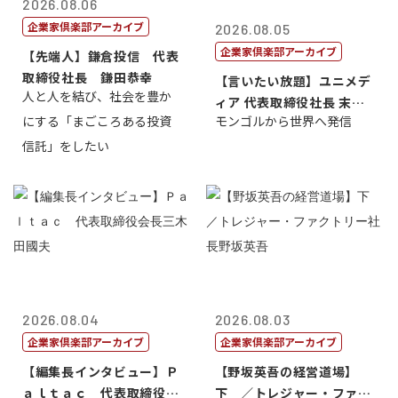
2026.08.06
企業家倶楽部アーカイブ
2026.08.05
企業家倶楽部アーカイブ
【先端人】鎌倉投信 代表
取締役社長 鎌田恭幸
【言いたい放題】ユニメデ
人と人を結び、社会を豊か
ィア 代表取締役社長 末田
にする「まごころある投資
モンゴルから世界へ発信
真
信託」をしたい
2026.08.04
2026.08.03
企業家倶楽部アーカイブ
企業家倶楽部アーカイブ
【編集長インタビュー】Ｐ
【野坂英吾の経営道場】
ａｌｔａｃ 代表取締役会
下 ／トレジャー・ファク