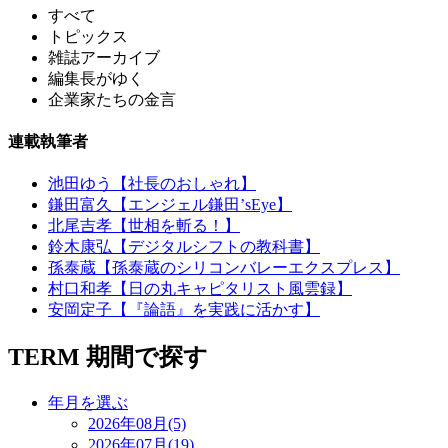
すべて
トピックス
雑誌アーカイブ
編集長がゆく
企業家たちの金言
連載執筆者
池田ゆう【社長のおしゃれ】
鎌田富久【エンジェル鎌田’sEye】
北尾吉孝【世相を斬る！】
鈴木康弘【デジタルシフトの教科書】
孫泰蔵【孫泰蔵のシリコンバレーエクスプレス】
村口和孝【日の丸キャピタリスト風雲録】
安岡定子【『論語』を実践に活かす】
TERM
期間で探す
年月を選ぶ
2026年08月(5)
2026年07月(19)