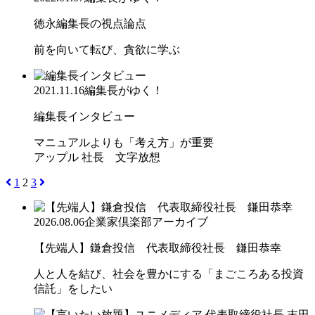
徳永編集長の視点論点
前を向いて転び、貪欲に学ぶ
2021.11.16
編集長がゆく！
編集長インタビュー
マニュアルよりも「考え方」が重要
アップル 社長 文字放想
1
2
3
2026.08.06
企業家倶楽部アーカイブ
【先端人】鎌倉投信 代表取締役社長 鎌田恭幸
人と人を結び、社会を豊かにする「まごころある投資
信託」をしたい