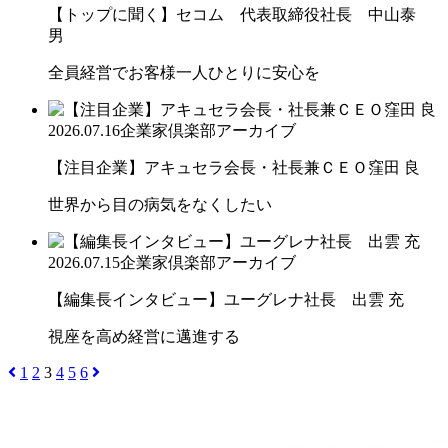
【トップに聞く】セコム 代表取締役社長 中山泰
男
全員経営でお客様一人ひとりに安心を
2026.07.16
企業家倶楽部アーカイブ
【注目企業】アキュセラ会長・社長兼ＣＥＯ窪田 良
世界から目の病気をなくしたい
2026.07.15
企業家倶楽部アーカイブ
【編集長インタビュー】ユーグレナ社長 出雲 充
視座を高め経営に邁進する
1
2
3
4
5
6