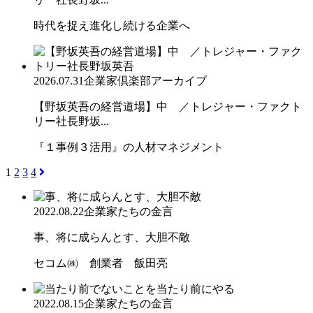
時代を捉え進化し続ける企業へ
2026.07.31
企業家倶楽部アーカイブ
【野坂英吾の経営道場】中 ／トレジャー・ファクト
リー社長野坂...
『１事例３活用』の人材マネジメント
1
2
3
4
2022.08.22
企業家たちの金言
事、将に成らんとす、大胆不敵
セコム㈱ 創業者 飯田亮
2022.08.15
企業家たちの金言