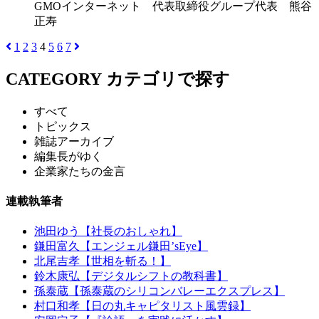
GMOインターネット 代表取締役グループ代表 熊谷
正寿
1
2
3
4
5
6
7
CATEGORY
カテゴリで探す
すべて
トピックス
雑誌アーカイブ
編集長がゆく
企業家たちの金言
連載執筆者
池田ゆう【社長のおしゃれ】
鎌田富久【エンジェル鎌田’sEye】
北尾吉孝【世相を斬る！】
鈴木康弘【デジタルシフトの教科書】
孫泰蔵【孫泰蔵のシリコンバレーエクスプレス】
村口和孝【日の丸キャピタリスト風雲録】