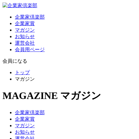
企業家倶楽部
企業家賞
マガジン
お知らせ
運営会社
会員用ページ
会員になる
トップ
マガジン
MAGAZINE
マガジン
企業家倶楽部
企業家賞
マガジン
お知らせ
運営会社