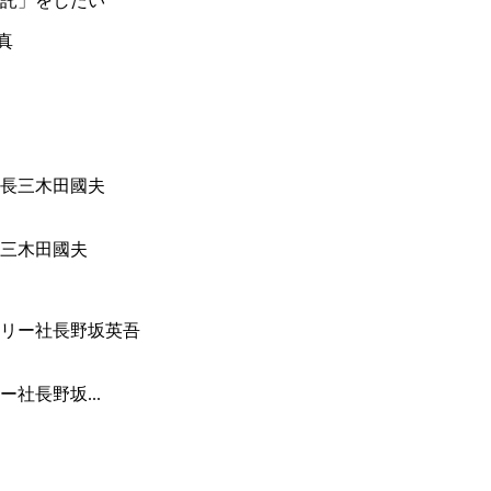
託」をしたい
三木田國夫
社長野坂...