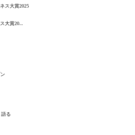
賞20...
プン
く語る