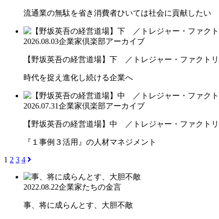
流通業の無駄を省き消費者ひいては社会に貢献したい
2026.08.03
企業家倶楽部アーカイブ
【野坂英吾の経営道場】下 ／トレジャー・ファクトリー
時代を捉え進化し続ける企業へ
2026.07.31
企業家倶楽部アーカイブ
【野坂英吾の経営道場】中 ／トレジャー・ファクトリー
『１事例３活用』の人材マネジメント
1
2
3
4
2022.08.22
企業家たちの金言
事、将に成らんとす、大胆不敵