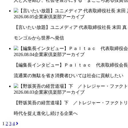
人と人を結び、社会を豊かにする「まごころある投資信
2026.08.05
企業家倶楽部アーカイブ
【言いたい放題】ユニメディア 代表取締役社長 末田 真
モンゴルから世界へ発信
2026.08.04
企業家倶楽部アーカイブ
【編集長インタビュー】Ｐａｌｔａｃ 代表取締役会長
流通業の無駄を省き消費者ひいては社会に貢献したい
2026.08.03
企業家倶楽部アーカイブ
【野坂英吾の経営道場】下 ／トレジャー・ファクトリー
時代を捉え進化し続ける企業へ
1
2
3
4