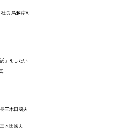
 社長 鳥越淳司
託」をしたい
三木田國夫