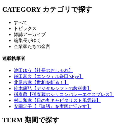
CATEGORY
カテゴリで探す
すべて
トピックス
雑誌アーカイブ
編集長がゆく
企業家たちの金言
連載執筆者
池田ゆう【社長のおしゃれ】
鎌田富久【エンジェル鎌田’sEye】
北尾吉孝【世相を斬る！】
鈴木康弘【デジタルシフトの教科書】
孫泰蔵【孫泰蔵のシリコンバレーエクスプレス】
村口和孝【日の丸キャピタリスト風雲録】
安岡定子【『論語』を実践に活かす】
TERM
期間で探す