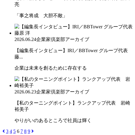
亮
「事之将成 大胆不敵」
2026.06.24
企業家倶楽部アーカイブ
【編集長インタビュー】IRI／BBTower グループ代表
藤...
企業は未来を創るために存在する
2026.06.23
企業家倶楽部アーカイブ
【私のターニングポイント】ランクアップ代表 岩崎
裕美子
やりがいのあるところで社員は輝く
3
4
5
6
7
8
9