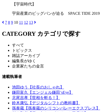
【宇宙時代】
宇宙産業のビッグバンが迫る SPACE TIDE 2019
7
8
9
10
11
12
13
CATEGORY
カテゴリで探す
すべて
トピックス
雑誌アーカイブ
編集長がゆく
企業家たちの金言
連載執筆者
池田ゆう【社長のおしゃれ】
鎌田富久【エンジェル鎌田’sEye】
北尾吉孝【世相を斬る！】
鈴木康弘【デジタルシフトの教科書】
孫泰蔵【孫泰蔵のシリコンバレーエクスプレス】