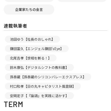
企業家たちの金言
連載執筆者
池田ゆう【社長のおしゃれ】
鎌田富久【エンジェル鎌田’sEye】
北尾吉孝【世相を斬る！】
鈴木康弘【デジタルシフトの教科書】
孫泰蔵【孫泰蔵のシリコンバレーエクスプレス】
村口和孝【日の丸キャピタリスト風雲録】
安岡定子【『論語』を実践に活かす】
TERM