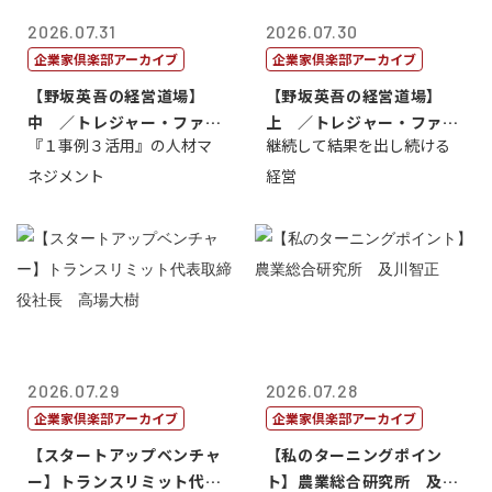
2026.07.31
2026.07.30
企業家倶楽部アーカイブ
企業家倶楽部アーカイブ
【野坂英吾の経営道場】
【野坂英吾の経営道場】
中 ／トレジャー・ファク
上 ／トレジャー・ファク
『１事例３活用』の人材マ
継続して結果を出し続ける
トリー社長野坂...
トリー社長野坂...
ネジメント
経営
2026.07.29
2026.07.28
企業家倶楽部アーカイブ
企業家倶楽部アーカイブ
【スタートアップベンチャ
【私のターニングポイン
ー】トランスリミット代表
ト】農業総合研究所 及川