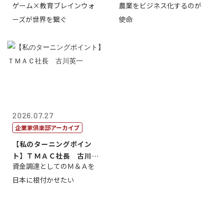
ゲーム×教育ブレインウォ
農業をビジネス化するのが
取締役社長 ...
智正
ーズが世界を繋ぐ
使命
2026.07.27
企業家倶楽部アーカイブ
【私のターニングポイン
ト】ＴＭＡＣ社長 古川英
資金調達としてのＭ＆Ａを
一
日本に根付かせたい