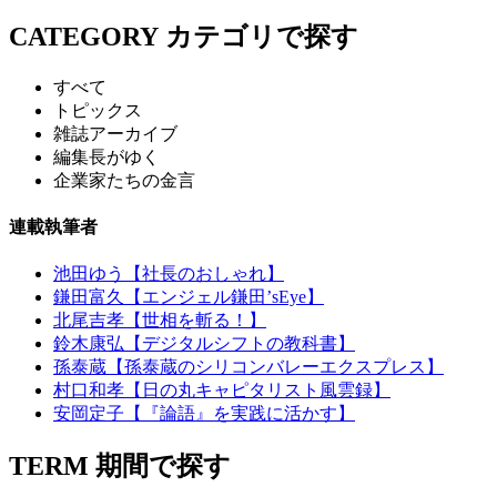
CATEGORY
カテゴリで探す
すべて
トピックス
雑誌アーカイブ
編集長がゆく
企業家たちの金言
連載執筆者
池田ゆう【社長のおしゃれ】
鎌田富久【エンジェル鎌田’sEye】
北尾吉孝【世相を斬る！】
鈴木康弘【デジタルシフトの教科書】
孫泰蔵【孫泰蔵のシリコンバレーエクスプレス】
村口和孝【日の丸キャピタリスト風雲録】
安岡定子【『論語』を実践に活かす】
TERM
期間で探す