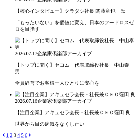
【核心インタビュー】クラダシ社長 関藤竜也 氏
「もったいない」を価値に変え、日本のフードロスゼ
ロを目指す
2026.07.17
企業家倶楽部アーカイブ
【トップに聞く】セコム 代表取締役社長 中山泰
男
全員経営でお客様一人ひとりに安心を
2026.07.16
企業家倶楽部アーカイブ
【注目企業】アキュセラ会長・社長兼ＣＥＯ窪田 良
世界から目の病気をなくしたい
1
2
3
4
5
6