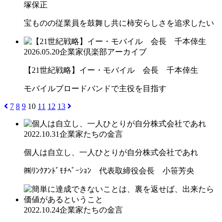
塚保正
宝ものの従業員を鼓舞し共に柿安らしさを追求したい
2026.05.20
企業家倶楽部アーカイブ
【21世紀戦略】イー・モバイル 会長 千本倖生
モバイルブロードバンドで主役を目指す
7
8
9
10
11
12
13
2022.10.31
企業家たちの金言
個人は自立し、一人ひとりが自分株式会社であれ
㈱ﾘﾝｸｱﾝﾄﾞﾓﾁﾍﾞｰｼｮﾝ 代表取締役会長 小笹芳央
2022.10.24
企業家たちの金言