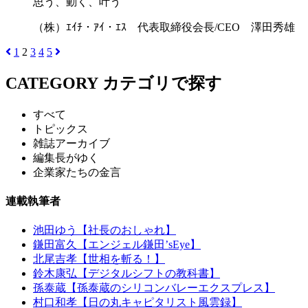
思う、動く、叶う
（株）ｴｲﾁ・ｱｲ・ｴｽ 代表取締役会長/CEO 澤田秀雄
1
2
3
4
5
CATEGORY
カテゴリで探す
すべて
トピックス
雑誌アーカイブ
編集長がゆく
企業家たちの金言
連載執筆者
池田ゆう【社長のおしゃれ】
鎌田富久【エンジェル鎌田’sEye】
北尾吉孝【世相を斬る！】
鈴木康弘【デジタルシフトの教科書】
孫泰蔵【孫泰蔵のシリコンバレーエクスプレス】
村口和孝【日の丸キャピタリスト風雲録】