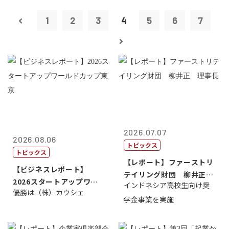
1
2
3
4
5
6
7
2026.07.07
2026.08.06
トピックス
トピックス
【レポート】ファーストリ
【ビジネスレポート】
テイリング財団 柳井正
2026スタートアップワー
インドネシア高校生向け奨
理事長
優勝は（株）カウシェ
ルドカップ東京
学金事業を実施