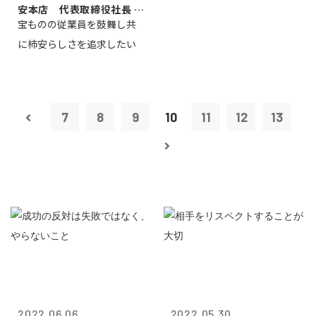
安本店 代表取締役社長 赤
宝ものの従業員を鼓舞し共
塚保正
に柿安らしさを追求したい
7
8
9
10
11
12
13
2022.06.06
2022.05.30