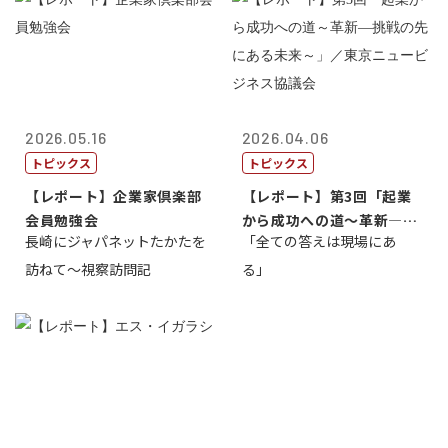
2026.05.16
2026.04.06
トピックス
トピックス
【レポート】企業家倶楽部
【レポート】第3回「起業
会員勉強会
から成功への道～革新―挑
長崎にジャパネットたかたを
「全ての答えは現場にあ
戦の先にある...
訪ねて～視察訪問記
る」