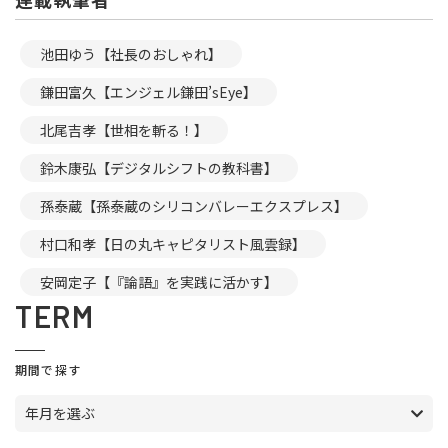
池田ゆう【社長のおしゃれ】
鎌田富久【エンジェル鎌田’sEye】
北尾吉孝【世相を斬る！】
鈴木康弘【デジタルシフトの教科書】
孫泰蔵【孫泰蔵のシリコンバレーエクスプレス】
村口和孝【日の丸キャピタリスト風雲録】
安岡定子【『論語』を実践に活かす】
TERM
期間で探す
年月を選ぶ