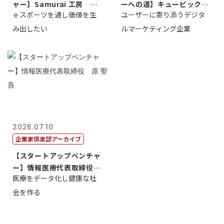
ャー】Samurai 工房 代
ーへの道】キュービック代
ｅスポーツを通し価値を生
ユーザーに寄り添うデジタ
表取締...
表取締役CE...
み出したい
ルマーケティング企業
2026.07.10
企業家倶楽部アーカイブ
【スタートアップベンチャ
ー】情報医療代表取締役
医療をデータ化し健康な社
原 聖吾
会を作る