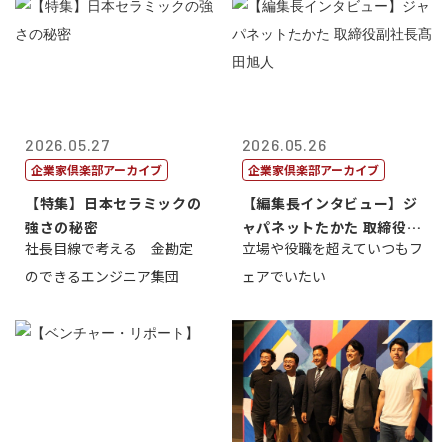
2026.05.27
2026.05.26
企業家倶楽部アーカイブ
企業家倶楽部アーカイブ
【特集】日本セラミックの
【編集長インタビュー】ジ
強さの秘密
ャパネットたかた 取締役副
社長目線で考える 金勘定
立場や役職を超えていつもフ
社長髙田旭...
のできるエンジニア集団
ェアでいたい