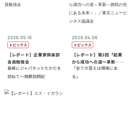
2026.05.16
2026.04.06
トピックス
トピックス
【レポート】企業家倶楽部
【レポート】第3回「起業
会員勉強会
から成功への道～革新―挑
長崎にジャパネットたかたを
「全ての答えは現場にあ
戦の先にある...
訪ねて～視察訪問記
る」