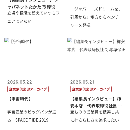
ャパネットたかた 取締役副
「ジャパニーズドリームを、
立場や役職を超えていつもフ
社長髙田旭...
群馬から」地方からベンチ
ェアでいたい
ャーを発掘
2026.05.22
2026.05.21
企業家倶楽部アーカイブ
企業家倶楽部アーカイブ
【宇宙時代】
【編集長インタビュー】柿
安本店 代表取締役社長 赤
宇宙産業のビッグバンが迫
宝ものの従業員を鼓舞し共
塚保正
る SPACE TIDE 2019
に柿安らしさを追求したい