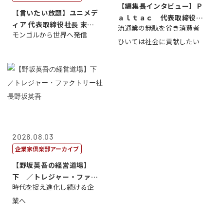
【編集長インタビュー】Ｐ
【言いたい放題】ユニメデ
ａｌｔａｃ 代表取締役会
ィア 代表取締役社長 末田
流通業の無駄を省き消費者
長三木田國夫
モンゴルから世界へ発信
真
ひいては社会に貢献したい
2026.08.03
企業家倶楽部アーカイブ
【野坂英吾の経営道場】
下 ／トレジャー・ファク
時代を捉え進化し続ける企
トリー社長野坂...
業へ