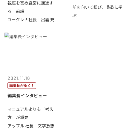
視座を高め経営に邁進す
前を向いて転び、貪欲に学
る 前編
ぶ
ユーグレナ社長 出雲 充
2021.11.16
編集長がゆく！
編集長インタビュー
マニュアルよりも「考え
方」が重要
アップル 社長 文字放想