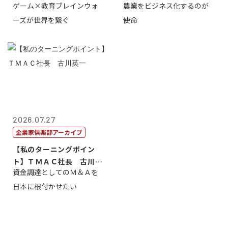
ゲーム×教育ブレインウォ
農業をビジネス化するのが
取締役社長 ...
智正
ーズが世界を繋ぐ
使命
2026.07.27
企業家倶楽部アーカイブ
【私のターニングポイン
ト】ＴＭＡＣ社長 古川英
資金調達としてのＭ＆Ａを
一
日本に根付かせたい