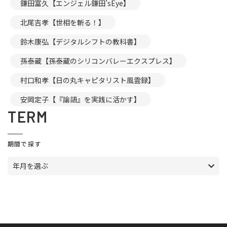
鎌田富久【エンジェル鎌田’sEye】
北尾吉孝【世相を斬る！】
鈴木康弘【デジタルシフトの教科書】
孫泰蔵【孫泰蔵のシリコンバレーエクスプレス】
村口和孝【日の丸キャピタリスト風雲録】
安岡定子【『論語』を実践に活かす】
TERM
期間で探す
年月を選ぶ