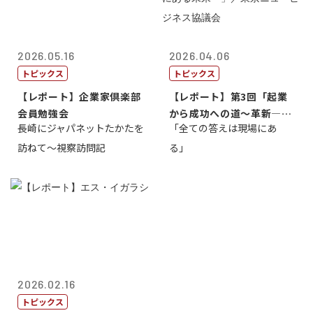
2026.05.16
2026.04.06
トピックス
トピックス
【レポート】企業家倶楽部
【レポート】第3回「起業
会員勉強会
から成功への道～革新―挑
長崎にジャパネットたかたを
「全ての答えは現場にあ
戦の先にある...
訪ねて～視察訪問記
る」
2026.02.16
トピックス