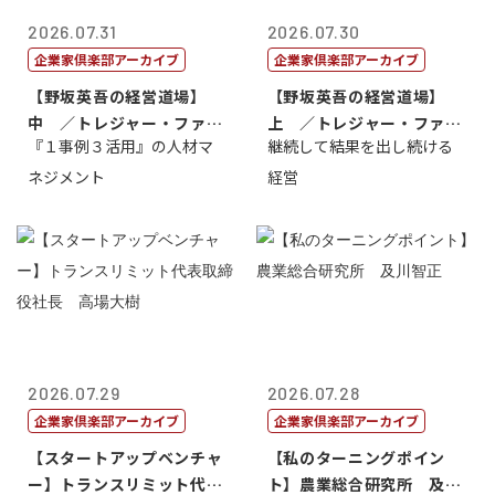
2026.07.31
2026.07.30
企業家倶楽部アーカイブ
企業家倶楽部アーカイブ
【野坂英吾の経営道場】
【野坂英吾の経営道場】
中 ／トレジャー・ファク
上 ／トレジャー・ファク
『１事例３活用』の人材マ
継続して結果を出し続ける
トリー社長野坂...
トリー社長野坂...
ネジメント
経営
2026.07.29
2026.07.28
企業家倶楽部アーカイブ
企業家倶楽部アーカイブ
【スタートアップベンチャ
【私のターニングポイン
ー】トランスリミット代表
ト】農業総合研究所 及川