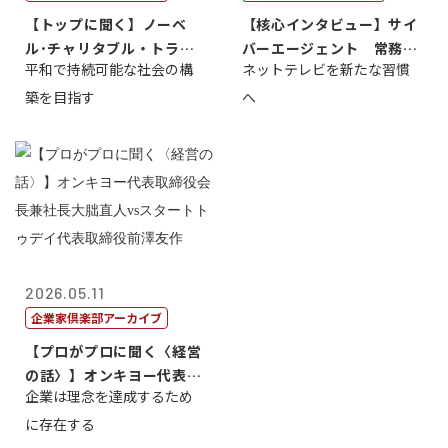
【トップに聞く】ノーベ
【核心インタビュー】サイ
ル･チャリタブル・トラス
バーエージェント 常務取
平和で持続可能な社会の構
ネットテレビを新たな習慣
ト財団会長 マ...
締役 小池政...
築を目指す
へ
2026.05.11
企業家倶楽部アーカイブ
【プロがプロに聞く〈経営
の話〉】オンキヨー代表取
企業は理念を達成するため
締役会長兼社...
に存在する