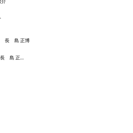
介
島 正...