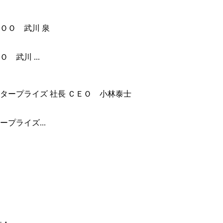
武川 ...
プライズ...