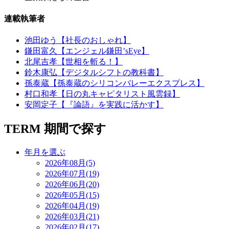
連載執筆者
池田ゆう【社長のおしゃれ】
鎌田富久【エンジェル鎌田’sEye】
北尾吉孝【世相を斬る！】
鈴木康弘【デジタルシフトの教科書】
孫泰蔵【孫泰蔵のシリコンバレーエクスプレス】
村口和孝【日の丸キャピタリスト風雲録】
安岡定子【『論語』を実践に活かす】
TERM
期間で探す
年月を選ぶ
2026年08月(5)
2026年07月(19)
2026年06月(20)
2026年05月(15)
2026年04月(19)
2026年03月(21)
2026年02月(17)