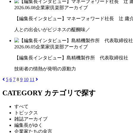
2026.06.08
企業家倶楽部アーカイブ
【編集長インタビュー】マネーフォワード社長 辻 庸
人との出会いがビジネスの醍醐味／
2026.06.05
企業家倶楽部アーカイブ
【編集長インタビュー】島精機製作所 代表取締役社 長 
技術者の情熱が発明の原動力
5
6
7
8
9
10
11
CATEGORY
カテゴリで探す
すべて
トピックス
雑誌アーカイブ
編集長がゆく
企業家たちの金言