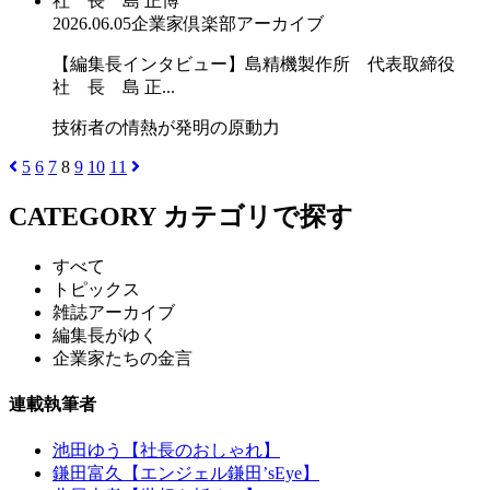
2026.06.05
企業家倶楽部アーカイブ
【編集長インタビュー】島精機製作所 代表取締役
社 長 島 正...
技術者の情熱が発明の原動力
5
6
7
8
9
10
11
CATEGORY
カテゴリで探す
すべて
トピックス
雑誌アーカイブ
編集長がゆく
企業家たちの金言
連載執筆者
池田ゆう【社長のおしゃれ】
鎌田富久【エンジェル鎌田’sEye】