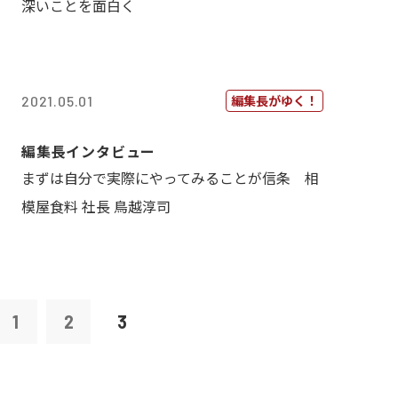
深いことを面白く
編集長がゆく！
2021.05.01
編集長インタビュー
まずは自分で実際にやってみることが信条 相
模屋食料 社長 鳥越淳司
1
2
3