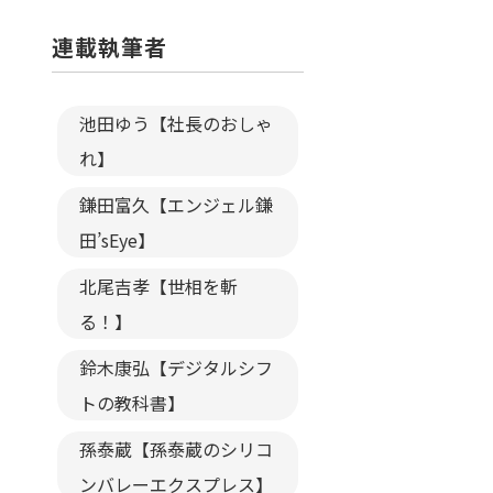
連載執筆者
池田ゆう【社長のおしゃ
れ】
鎌田富久【エンジェル鎌
田’sEye】
北尾吉孝【世相を斬
る！】
鈴木康弘【デジタルシフ
トの教科書】
孫泰蔵【孫泰蔵のシリコ
ンバレーエクスプレス】