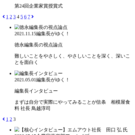
第24回企業家賞授賞式
1
2
3
4
5
6
7
2021.11.15
編集長がゆく！
徳永編集長の視点論点
難しいことをやさしく、やさしいことを深く、深いこ
とを面白く
2021.05.01
編集長がゆく！
編集長インタビュー
まずは自分で実際にやってみることが信条 相模屋食
料 社長 鳥越淳司
1
2
3