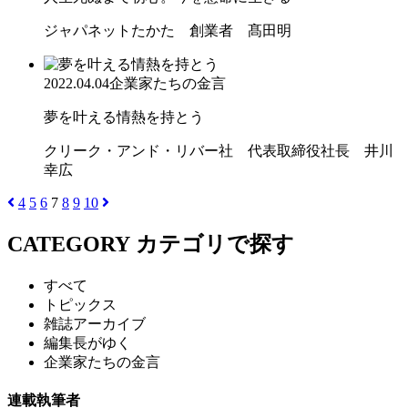
ジャパネットたかた 創業者 髙田明
2022.04.04
企業家たちの金言
夢を叶える情熱を持とう
クリーク・アンド・リバー社 代表取締役社長 井川
幸広
4
5
6
7
8
9
10
CATEGORY
カテゴリで探す
すべて
トピックス
雑誌アーカイブ
編集長がゆく
企業家たちの金言
連載執筆者