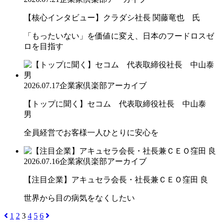
【核心インタビュー】クラダシ社長 関藤竜也 氏
「もったいない」を価値に変え、日本のフードロスゼ
ロを目指す
2026.07.17
企業家倶楽部アーカイブ
【トップに聞く】セコム 代表取締役社長 中山泰
男
全員経営でお客様一人ひとりに安心を
2026.07.16
企業家倶楽部アーカイブ
【注目企業】アキュセラ会長・社長兼ＣＥＯ窪田 良
世界から目の病気をなくしたい
1
2
3
4
5
6