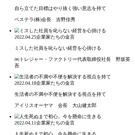
自ら立てた目標はやり抜く強い意志を持て
ベステラ(株)会長 吉野佳秀
2022.04.25
企業家たちの金言
ミスした社員を叱らない経営を心掛ける
㈱トレジャー・ファクトリー代表取締役社長 野坂英
吾
2022.04.18
企業家たちの金言
生活者の不満や不便を解決する視点を持て
アイリスオーヤマ 会長 大山健太郎
2022.04.11
企業家たちの金言
人生死ぬまで初心。今を懸命に生きる