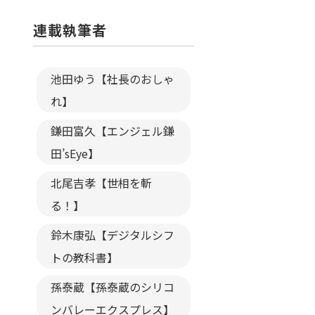
連載執筆者
池田ゆう【社長のおしゃ
れ】
鎌田富久【エンジェル鎌
田’sEye】
北尾吉孝【世相を斬
る！】
鈴木康弘【デジタルシフ
トの教科書】
孫泰蔵【孫泰蔵のシリコ
ンバレーエクスプレス】