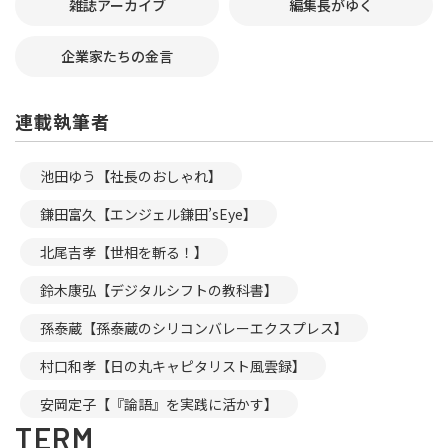
雑誌アーカイブ
編集長がゆく
企業家たちの金言
連載執筆者
池田ゆう【社長のおしゃれ】
鎌田富久【エンジェル鎌田’sEye】
北尾吉孝【世相を斬る！】
鈴木康弘【デジタルシフトの教科書】
孫泰蔵【孫泰蔵のシリコンバレーエクスプレス】
村口和孝【日の丸キャピタリスト風雲録】
安岡定子【『論語』を実践に活かす】
TERM