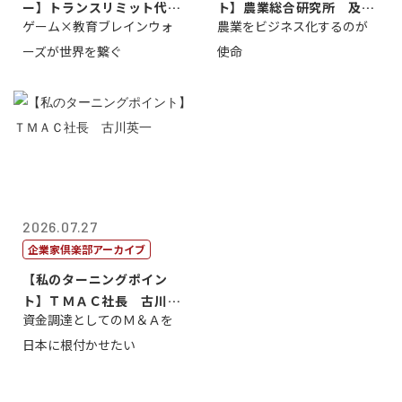
ー】トランスリミット代表
ト】農業総合研究所 及川
ゲーム×教育ブレインウォ
農業をビジネス化するのが
取締役社長 ...
智正
ーズが世界を繋ぐ
使命
2026.07.27
企業家倶楽部アーカイブ
【私のターニングポイン
ト】ＴＭＡＣ社長 古川英
資金調達としてのＭ＆Ａを
一
日本に根付かせたい