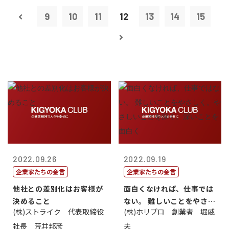
9
10
11
12
13
14
15
2022.09.26
2022.09.19
企業家たちの金言
企業家たちの金言
他社との差別化はお客様が
面白くなければ、仕事では
決めること
ない。 難しいことをやさし
(株)ストライク 代表取締役
(株)ホリプロ 創業者 堀威
く。やさし...
社長 荒井邦彦
夫