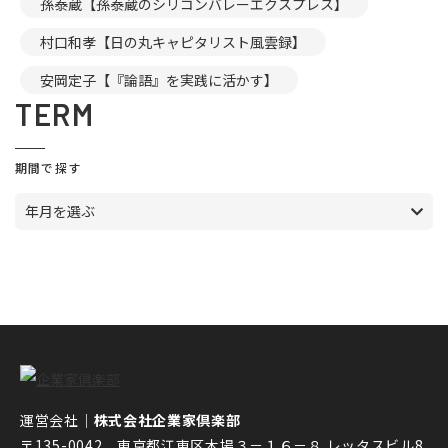
孫泰蔵【孫泰蔵のシリコンバレーエクスプレス】
村口和孝【日の丸キャピタリスト風雲録】
安岡定子【『論語』を実践に活かす】
TERM
期間で探す
年月を選ぶ
運営会社｜
株式会社企業家倶楽部
〒135-0042 東京都江東区木場３－１６－８ レッタスビル8