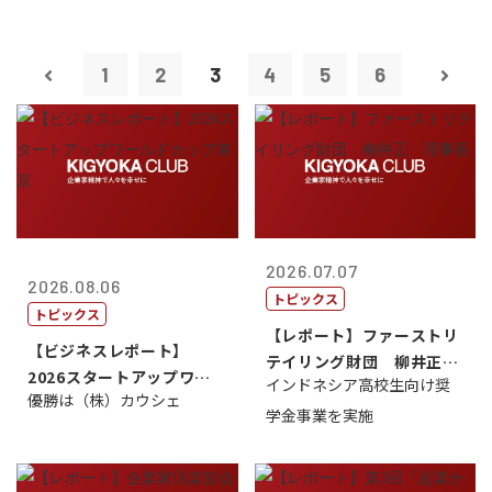
1
2
3
4
5
6
2026.07.07
2026.08.06
トピックス
トピックス
【レポート】ファーストリ
【ビジネスレポート】
テイリング財団 柳井正
2026スタートアップワー
インドネシア高校生向け奨
理事長
優勝は（株）カウシェ
ルドカップ東京
学金事業を実施