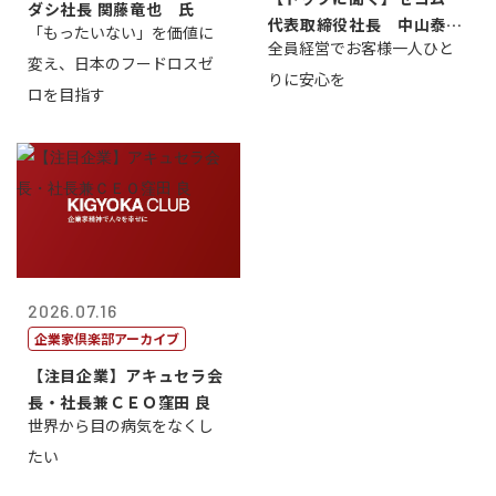
ダシ社長 関藤竜也 氏
代表取締役社長 中山泰
「もったいない」を価値に
全員経営でお客様一人ひと
男
変え、日本のフードロスゼ
りに安心を
ロを目指す
2026.07.16
企業家倶楽部アーカイブ
【注目企業】アキュセラ会
長・社長兼ＣＥＯ窪田 良
世界から目の病気をなくし
たい