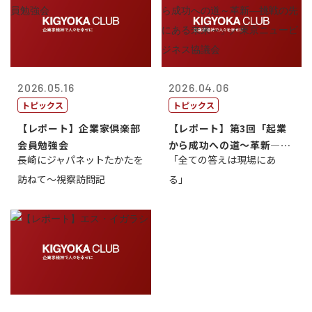
2026.05.16
2026.04.06
トピックス
トピックス
【レポート】企業家倶楽部
【レポート】第3回「起業
会員勉強会
から成功への道～革新―挑
長崎にジャパネットたかたを
「全ての答えは現場にあ
戦の先にある...
訪ねて～視察訪問記
る」