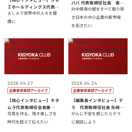
ババ 代表取締役社長 香
Ｉホールディングス代表取
対中貿易の壁をすべて取り除
山 誠
ＡＬＡで世界中の人々を健
締役執行役員...
き日本の中小企業の新市場
康に
を拓きたい
2026.04.27
2026.04.24
企業家倶楽部アーカイブ
企業家倶楽部アーカイブ
【核心インタビュー】キタ
【編集長インタビュー】テ
ムラ代表取締役会長兼
ラ 代表取締役社長 矢﨑雄
写真を作る、残す楽しさを
がんに不安を感じたらテラ
CEO 北村正志
一郎
時代を超えて伝えたい
に相談しよう