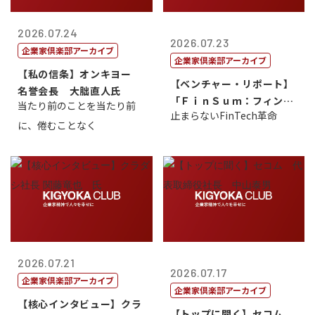
2026.07.24
2026.07.23
企業家倶楽部アーカイブ
企業家倶楽部アーカイブ
【私の信条】オンキヨー
【ベンチャー・リポート】
名誉会長 大朏直人氏
「ＦｉｎＳｕｍ：フィンテ
当たり前のことを当たり前
止まらないFinTech革命
ック・サミッ...
に、倦むことなく
2026.07.21
2026.07.17
企業家倶楽部アーカイブ
企業家倶楽部アーカイブ
【核心インタビュー】クラ
【トップに聞く】セコム