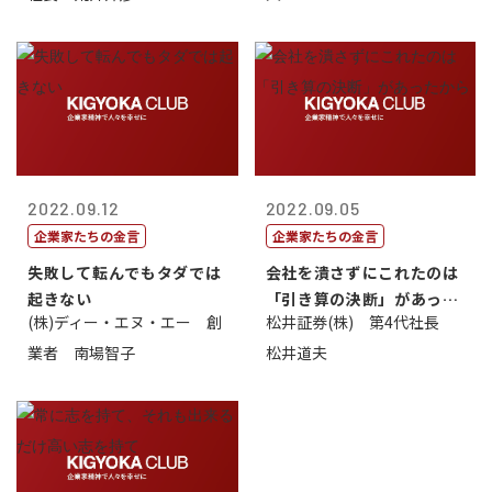
2022.09.12
2022.09.05
企業家たちの金言
企業家たちの金言
失敗して転んでもタダでは
会社を潰さずにこれたのは
起きない
「引き算の決断」があった
(株)ディー・エヌ・エー 創
松井証券(株) 第4代社長
から
業者 南場智子
松井道夫