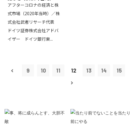
アフターコロナの経済と株
株式会社武...
式市場（2020年当時）／株
式会社武者リサーチ代表
ドイツ証券株式会社アドバ
イザー ドイツ銀行東...
9
10
11
12
13
14
15