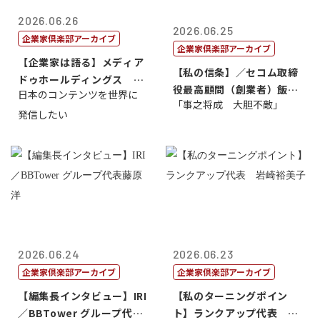
2026.06.26
2026.06.25
企業家倶楽部アーカイブ
企業家倶楽部アーカイブ
【企業家は語る】メディア
【私の信条】／セコム取締
ドゥホールディングス 代
役最高顧問（創業者）飯田
日本のコンテンツを世界に
表取締役社長...
「事之将成 大胆不敵」
亮
発信したい
2026.06.24
2026.06.23
企業家倶楽部アーカイブ
企業家倶楽部アーカイブ
【編集長インタビュー】IRI
【私のターニングポイン
／BBTower グループ代表
ト】ランクアップ代表 岩