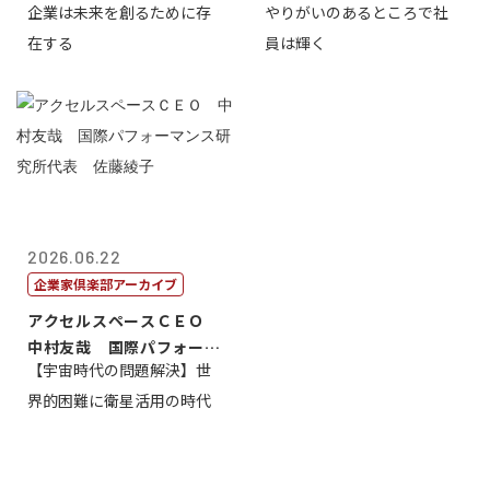
企業は未来を創るために存
やりがいのあるところで社
藤...
崎裕美子
在する
員は輝く
2026.06.22
企業家倶楽部アーカイブ
アクセルスペースＣＥＯ
中村友哉 国際パフォーマ
【宇宙時代の問題解決】世
ンス研究所代...
界的困難に衛星活用の時代