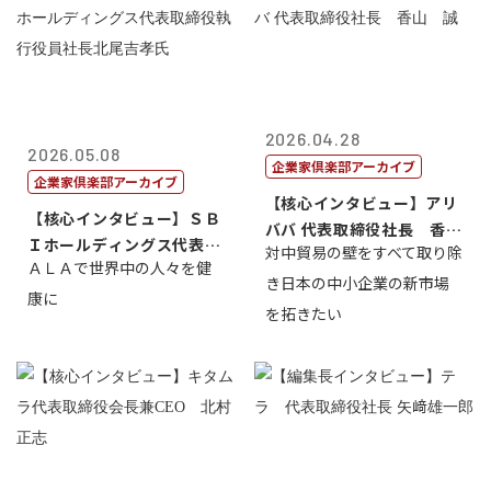
2026.04.28
2026.05.08
企業家倶楽部アーカイブ
企業家倶楽部アーカイブ
【核心インタビュー】アリ
【核心インタビュー】ＳＢ
ババ 代表取締役社長 香
Ｉホールディングス代表取
対中貿易の壁をすべて取り除
山 誠
ＡＬＡで世界中の人々を健
締役執行役員...
き日本の中小企業の新市場
康に
を拓きたい