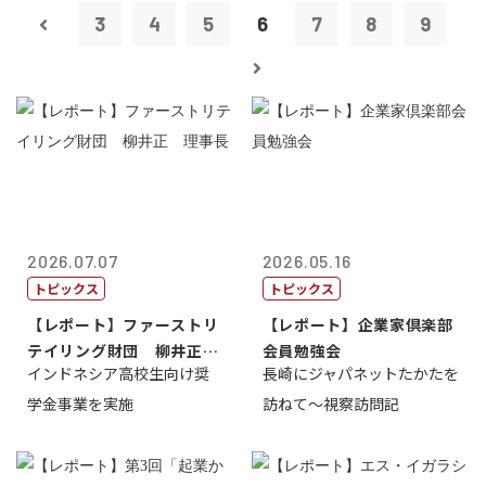
3
4
5
6
7
8
9
2026.07.07
2026.05.16
トピックス
トピックス
【レポート】ファーストリ
【レポート】企業家倶楽部
テイリング財団 柳井正
会員勉強会
インドネシア高校生向け奨
長崎にジャパネットたかたを
理事長
学金事業を実施
訪ねて～視察訪問記