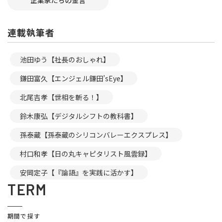
企業家たちの金言
連載執筆者
池田ゆう【社長のおしゃれ】
鎌田富久【エンジェル鎌田’sEye】
北尾吉孝【世相を斬る！】
鈴木康弘【デジタルシフトの教科書】
孫泰蔵【孫泰蔵のシリコンバレーエクスプレス】
村口和孝【日の丸キャピタリスト風雲録】
安岡定子【『論語』を実践に活かす】
TERM
期間で探す