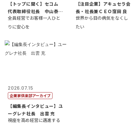
【トップに聞く】セコム
【注目企業】アキュセラ会
代表取締役社長 中山泰
長・社長兼ＣＥＯ窪田 良
全員経営でお客様一人ひと
世界から目の病気をなくし
男
りに安心を
たい
2026.07.15
企業家倶楽部アーカイブ
【編集長インタビュー】ユ
ーグレナ社長 出雲 充
視座を高め経営に邁進する