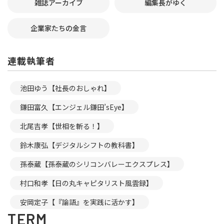
雑誌アーカイブ
編集長がゆく
企業家たちの金言
連載執筆者
池田ゆう【社長のおしゃれ】
鎌田富久【エンジェル鎌田’sEye】
北尾吉孝【世相を斬る！】
鈴木康弘【デジタルシフトの教科書】
孫泰蔵【孫泰蔵のシリコンバレーエクスプレス】
村口和孝【日の丸キャピタリスト風雲録】
安岡定子【『論語』を実践に活かす】
TERM