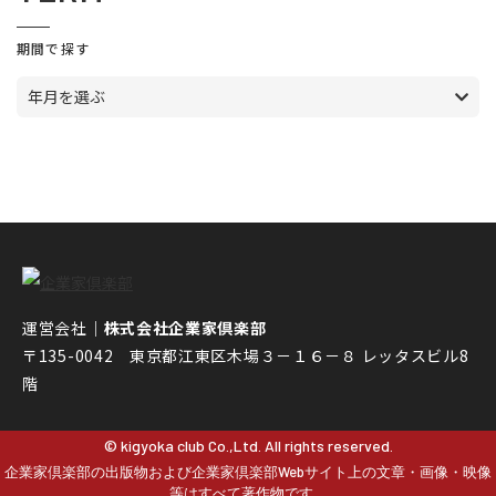
期間で探す
年月を選ぶ
運営会社｜
株式会社企業家倶楽部
〒135-0042 東京都江東区木場３－１６－８ レッタスビル8
階
© kigyoka club Co.,Ltd. All rights reserved.
企業家倶楽部の出版物および企業家倶楽部Webサイト上の文章・画像・映像
等はすべて著作物です。