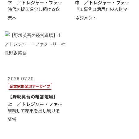
下 ／トレジャー・ファク
中 ／トレジャー・ファク
時代を捉え進化し続ける企
『１事例３活用』の人材マ
トリー社長野坂...
トリー社長野坂...
業へ
ネジメント
2026.07.30
企業家倶楽部アーカイブ
【野坂英吾の経営道場】
上 ／トレジャー・ファク
継続して結果を出し続ける
トリー社長野坂...
経営