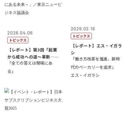
2026.02.16
2026.04.06
トピックス
トピックス
【レポート】エス・イガラ
【レポート】第3回「起業
シ
から成功への道～革新―挑
「働き方改革を推進、新時
「全ての答えは現場にあ
戦の先にある...
代のベーカリーを追求」
る」
エス・イガラシ