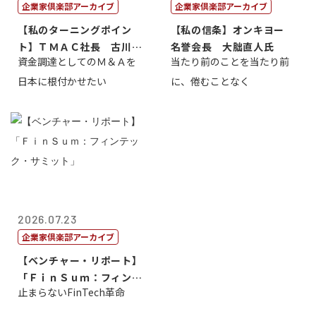
企業家倶楽部アーカイブ
企業家倶楽部アーカイブ
【私のターニングポイン
【私の信条】オンキヨー
ト】ＴＭＡＣ社長 古川英
名誉会長 大朏直人氏
資金調達としてのＭ＆Ａを
当たり前のことを当たり前
一
日本に根付かせたい
に、倦むことなく
2026.07.23
企業家倶楽部アーカイブ
【ベンチャー・リポート】
「ＦｉｎＳｕｍ：フィンテ
止まらないFinTech革命
ック・サミッ...