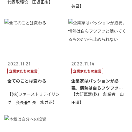
代表取締役 田坂正樹】
英吾】
2022.11.21
2022.11.14
企業家たちの金言
企業家たちの金言
全てのことは変わる
企業家はパッションが必
要。情熱は自らフツフツと
【(株)ファーストリテイリン
【大研医器(株) 創業者 山
湧いてくるもの...
グ 会長兼社長 柳井正】
田満】