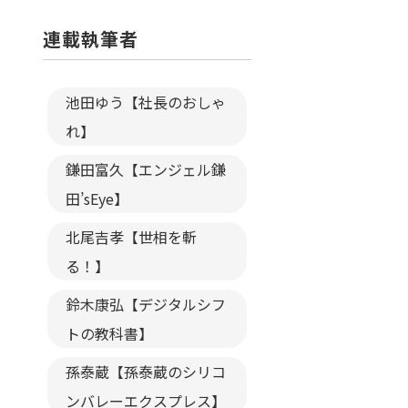
連載執筆者
池田ゆう【社長のおしゃ
れ】
鎌田富久【エンジェル鎌
田’sEye】
北尾吉孝【世相を斬
る！】
鈴木康弘【デジタルシフ
トの教科書】
孫泰蔵【孫泰蔵のシリコ
ンバレーエクスプレス】