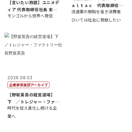
【言いたい放題】ユニメデ
ａｌｔａｃ 代表取締役会
ィア 代表取締役社長 末田
流通業の無駄を省き消費者
長三木田國夫
モンゴルから世界へ発信
真
ひいては社会に貢献したい
2026.08.03
企業家倶楽部アーカイブ
【野坂英吾の経営道場】
下 ／トレジャー・ファク
時代を捉え進化し続ける企
トリー社長野坂...
業へ