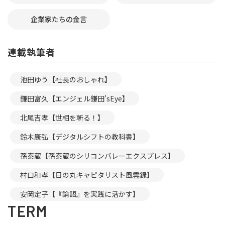
企業家たちの金言
連載執筆者
池田ゆう【社長のおしゃれ】
鎌田富久【エンジェル鎌田’sEye】
北尾吉孝【世相を斬る！】
鈴木康弘【デジタルシフトの教科書】
孫泰蔵【孫泰蔵のシリコンバレーエクスプレス】
村口和孝【日の丸キャピタリスト風雲録】
安岡定子【『論語』を実践に活かす】
TERM