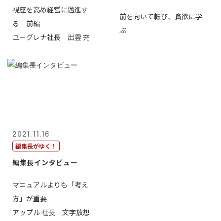
視座を高め経営に邁進す
前を向いて転び、貪欲に学
る 前編
ぶ
ユーグレナ社長 出雲 充
2021.11.16
編集長がゆく！
編集長インタビュー
マニュアルよりも「考え
方」が重要
アップル 社長 文字放想