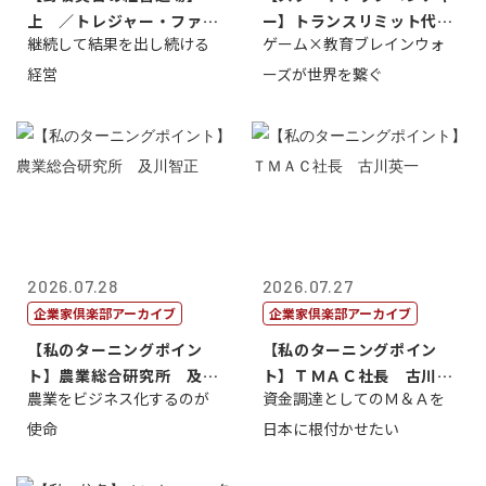
上 ／トレジャー・ファク
ー】トランスリミット代表
継続して結果を出し続ける
ゲーム×教育ブレインウォ
トリー社長野坂...
取締役社長 ...
経営
ーズが世界を繋ぐ
2026.07.28
2026.07.27
企業家倶楽部アーカイブ
企業家倶楽部アーカイブ
【私のターニングポイン
【私のターニングポイン
ト】農業総合研究所 及川
ト】ＴＭＡＣ社長 古川英
農業をビジネス化するのが
資金調達としてのＭ＆Ａを
智正
一
使命
日本に根付かせたい