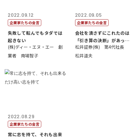
2022.09.12
2022.09.05
企業家たちの金言
企業家たちの金言
失敗して転んでもタダでは
会社を潰さずにこれたのは
起きない
「引き算の決断」があった
(株)ディー・エヌ・エー 創
松井証券(株) 第4代社長
から
業者 南場智子
松井道夫
2022.08.29
企業家たちの金言
常に志を持て、それも出来