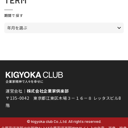
TERM
期間で探す
年月を選ぶ
運営会社｜
株式会社企業家倶楽部
〒135-0042 東京都江東区木場３－１６－８ レッタスビル8
階
© kigyoka club Co.,Ltd. All rights reserved.