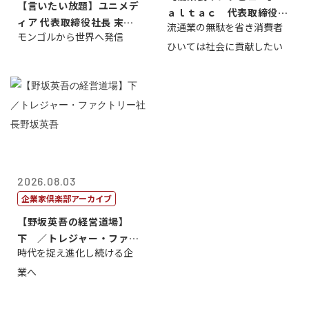
【言いたい放題】ユニメデ
ａｌｔａｃ 代表取締役会
ィア 代表取締役社長 末田
流通業の無駄を省き消費者
長三木田國夫
モンゴルから世界へ発信
真
ひいては社会に貢献したい
2026.08.03
企業家倶楽部アーカイブ
【野坂英吾の経営道場】
下 ／トレジャー・ファク
時代を捉え進化し続ける企
トリー社長野坂...
業へ