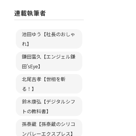
連載執筆者
池田ゆう【社長のおしゃ
れ】
鎌田富久【エンジェル鎌
田’sEye】
北尾吉孝【世相を斬
る！】
鈴木康弘【デジタルシフ
トの教科書】
孫泰蔵【孫泰蔵のシリコ
ンバレーエクスプレス】