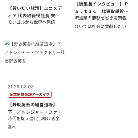
【編集長インタビュー】Ｐ
【言いたい放題】ユニメデ
ａｌｔａｃ 代表取締役会
ィア 代表取締役社長 末田
流通業の無駄を省き消費者
長三木田國夫
モンゴルから世界へ発信
真
ひいては社会に貢献したい
2026.08.03
企業家倶楽部アーカイブ
【野坂英吾の経営道場】
下 ／トレジャー・ファク
時代を捉え進化し続ける企
トリー社長野坂...
業へ