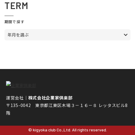
TERM
期間で探す
年月を選ぶ
運営会社｜
株式会社企業家倶楽部
〒135-0042 東京都江東区木場３－１６－８ レッタスビル8
階
© kigyoka club Co.,Ltd. All rights reserved.