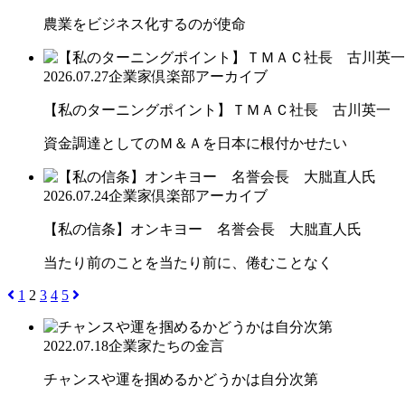
農業をビジネス化するのが使命
2026.07.27
企業家倶楽部アーカイブ
【私のターニングポイント】ＴＭＡＣ社長 古川英一
資金調達としてのＭ＆Ａを日本に根付かせたい
2026.07.24
企業家倶楽部アーカイブ
【私の信条】オンキヨー 名誉会長 大朏直人氏
当たり前のことを当たり前に、倦むことなく
1
2
3
4
5
2022.07.18
企業家たちの金言
チャンスや運を掴めるかどうかは自分次第