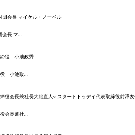
長 マ...
 小池政...
会長兼社...