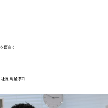
を面白く
 社長 鳥越淳司