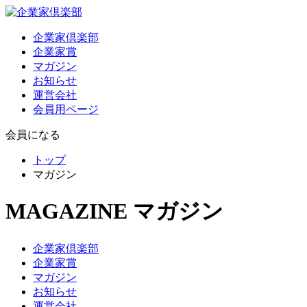
企業家倶楽部
企業家賞
マガジン
お知らせ
運営会社
会員用ページ
会員になる
トップ
マガジン
MAGAZINE
マガジン
企業家倶楽部
企業家賞
マガジン
お知らせ
運営会社