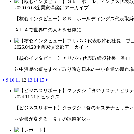
2026.05.08
企業家倶楽部アーカイブ
【核心インタビュー】ＳＢＩホールディングス代表取締役
ＡＬＡで世界中の人々を健康に
2026.04.28
企業家倶楽部アーカイブ
【核心インタビュー】アリババ 代表取締役社長 香山
対中貿易の壁をすべて取り除き日本の中小企業の新市場
9
10
11
12
13
14
15
2024.11.21
トピックス
【ビジネスリポート】クラダシ「食のサステナビリティ共
～企業が変える「食」の課題解決～