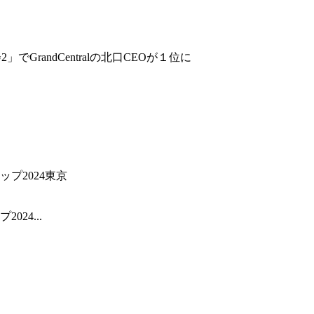
GrandCentralの北口CEOが１位に
24...