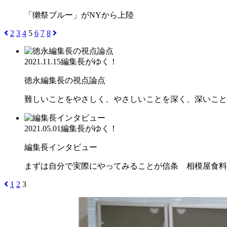
「獺祭ブルー」がNYから上陸
2
3
4
5
6
7
8
2021.11.15
編集長がゆく！
徳永編集長の視点論点
難しいことをやさしく、やさしいことを深く、深いこと
2021.05.01
編集長がゆく！
編集長インタビュー
まずは自分で実際にやってみることが信条 相模屋食料
1
2
3