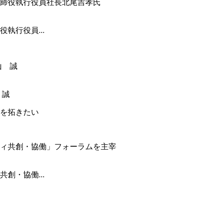
執行役員...
 誠
を拓きたい
創・協働...