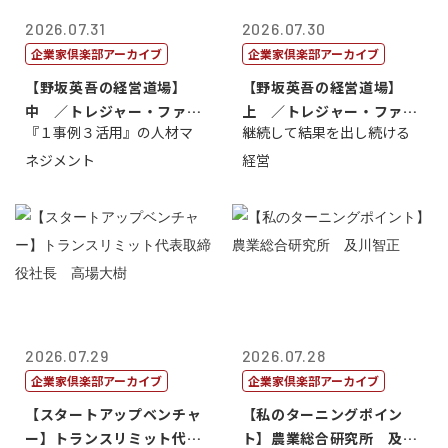
2026.07.31
2026.07.30
企業家倶楽部アーカイブ
企業家倶楽部アーカイブ
【野坂英吾の経営道場】
【野坂英吾の経営道場】
中 ／トレジャー・ファク
上 ／トレジャー・ファク
『１事例３活用』の人材マ
継続して結果を出し続ける
トリー社長野坂...
トリー社長野坂...
ネジメント
経営
2026.07.29
2026.07.28
企業家倶楽部アーカイブ
企業家倶楽部アーカイブ
【スタートアップベンチャ
【私のターニングポイン
ー】トランスリミット代表
ト】農業総合研究所 及川