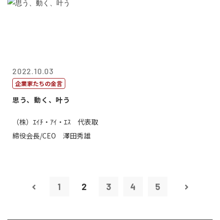
2022.10.03
企業家たちの金言
思う、動く、叶う
（株）ｴｲﾁ・ｱｲ・ｴｽ 代表取
締役会長/CEO 澤田秀雄
1
2
3
4
5