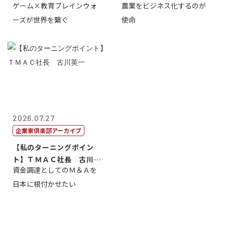
ゲーム×教育ブレインウォ
農業をビジネス化するのが
取締役社長 ...
智正
ーズが世界を繋ぐ
使命
2026.07.27
企業家倶楽部アーカイブ
【私のターニングポイン
ト】ＴＭＡＣ社長 古川英
資金調達としてのＭ＆Ａを
一
日本に根付かせたい