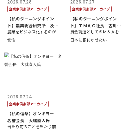
2026.07.28
2026.07.27
企業家倶楽部アーカイブ
企業家倶楽部アーカイブ
【私のターニングポイン
【私のターニングポイン
ト】農業総合研究所 及川
ト】ＴＭＡＣ社長 古川英
農業をビジネス化するのが
資金調達としてのＭ＆Ａを
智正
一
使命
日本に根付かせたい
2026.07.24
企業家倶楽部アーカイブ
【私の信条】オンキヨー
名誉会長 大朏直人氏
当たり前のことを当たり前