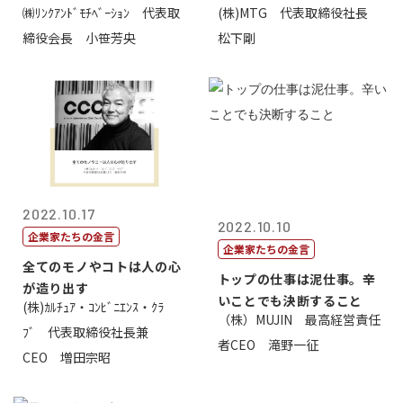
㈱ﾘﾝｸｱﾝﾄﾞﾓﾁﾍﾞｰｼｮﾝ 代表取
(株)MTG 代表取締役社長
価値があるとい...
締役会長 小笹芳央
松下剛
2022.10.17
2022.10.10
企業家たちの金言
企業家たちの金言
全てのモノやコトは人の心
トップの仕事は泥仕事。辛
が造り出す
いことでも決断すること
(株)ｶﾙﾁｭｱ・ｺﾝﾋﾞﾆｴﾝｽ・ｸﾗ
（株）MUJIN 最高経営責任
ﾌﾞ 代表取締役社長兼
者CEO 滝野一征
CEO 増田宗昭