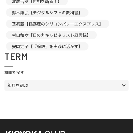
北尾吉孝【世相を斬る！】
鈴木康弘【デジタルシフトの教科書】
孫泰蔵【孫泰蔵のシリコンバレーエクスプレス】
村口和孝【日の丸キャピタリスト風雲録】
安岡定子【『論語』を実践に活かす】
TERM
期間で探す
年月を選ぶ