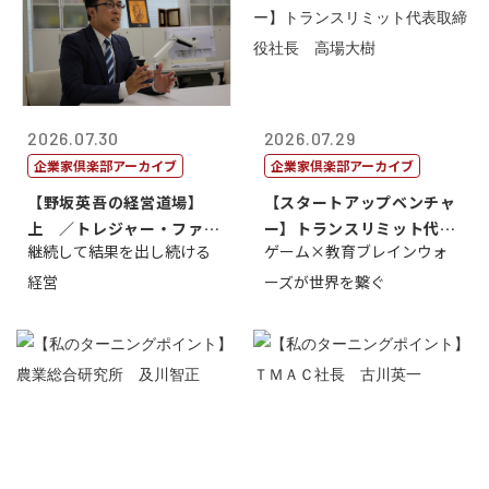
2026.07.30
2026.07.29
企業家倶楽部アーカイブ
企業家倶楽部アーカイブ
【野坂英吾の経営道場】
【スタートアップベンチャ
上 ／トレジャー・ファク
ー】トランスリミット代表
継続して結果を出し続ける
ゲーム×教育ブレインウォ
トリー社長野坂...
取締役社長 ...
経営
ーズが世界を繋ぐ