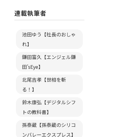
連載執筆者
池田ゆう【社長のおしゃ
れ】
鎌田富久【エンジェル鎌
田’sEye】
北尾吉孝【世相を斬
る！】
鈴木康弘【デジタルシフ
トの教科書】
孫泰蔵【孫泰蔵のシリコ
ンバレーエクスプレス】