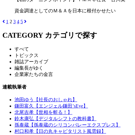
資金調達としてのＭ＆Ａを日本に根付かせたい
1
2
3
4
5
CATEGORY
カテゴリで探す
すべて
トピックス
雑誌アーカイブ
編集長がゆく
企業家たちの金言
連載執筆者
池田ゆう【社長のおしゃれ】
鎌田富久【エンジェル鎌田’sEye】
北尾吉孝【世相を斬る！】
鈴木康弘【デジタルシフトの教科書】
孫泰蔵【孫泰蔵のシリコンバレーエクスプレス】
村口和孝【日の丸キャピタリスト風雲録】