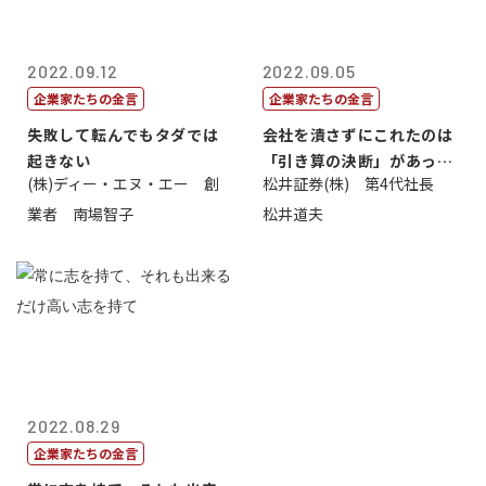
2022.09.12
2022.09.05
企業家たちの金言
企業家たちの金言
失敗して転んでもタダでは
会社を潰さずにこれたのは
起きない
「引き算の決断」があった
(株)ディー・エヌ・エー 創
松井証券(株) 第4代社長
から
業者 南場智子
松井道夫
2022.08.29
企業家たちの金言