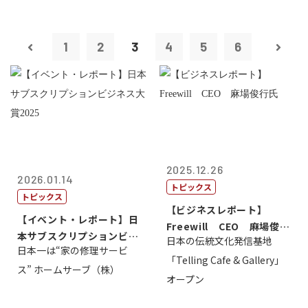
1
2
3
4
5
6
2025.12.26
2026.01.14
トピックス
トピックス
【ビジネスレポート】
【イベント・レポート】日
Freewill CEO 麻場俊行
本サブスクリプションビジ
日本の伝統文化発信基地
氏
日本一は“家の修理サービ
ネス大賞20...
「Telling Cafe & Gallery」
ス” ホームサーブ（株）
オープン