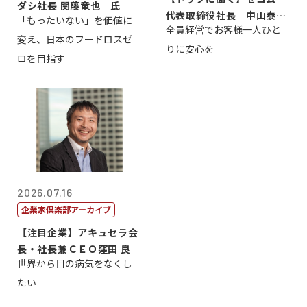
ダシ社長 関藤竜也 氏
代表取締役社長 中山泰
「もったいない」を価値に
全員経営でお客様一人ひと
男
変え、日本のフードロスゼ
りに安心を
ロを目指す
2026.07.16
企業家倶楽部アーカイブ
【注目企業】アキュセラ会
長・社長兼ＣＥＯ窪田 良
世界から目の病気をなくし
たい