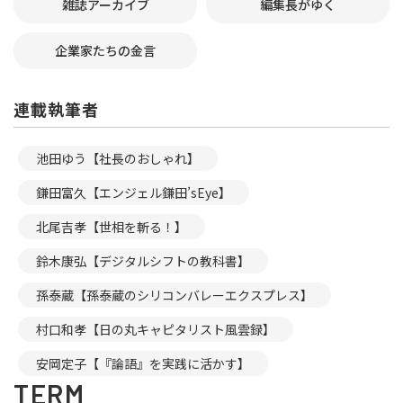
雑誌アーカイブ
編集長がゆく
企業家たちの金言
連載執筆者
池田ゆう【社長のおしゃれ】
鎌田富久【エンジェル鎌田’sEye】
北尾吉孝【世相を斬る！】
鈴木康弘【デジタルシフトの教科書】
孫泰蔵【孫泰蔵のシリコンバレーエクスプレス】
村口和孝【日の丸キャピタリスト風雲録】
安岡定子【『論語』を実践に活かす】
TERM