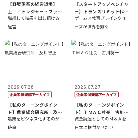
【野坂英吾の経営道場】
【スタートアップベンチャ
上 ／トレジャー・ファク
ー】トランスリミット代表
継続して結果を出し続ける
ゲーム×教育ブレインウォ
トリー社長野坂...
取締役社長 ...
経営
ーズが世界を繋ぐ
2026.07.28
2026.07.27
企業家倶楽部アーカイブ
企業家倶楽部アーカイブ
【私のターニングポイン
【私のターニングポイン
ト】農業総合研究所 及川
ト】ＴＭＡＣ社長 古川英
農業をビジネス化するのが
資金調達としてのＭ＆Ａを
智正
一
使命
日本に根付かせたい