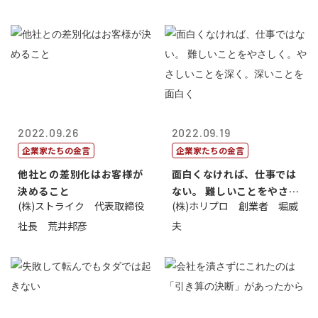
2022.09.26
2022.09.19
企業家たちの金言
企業家たちの金言
他社との差別化はお客様が
面白くなければ、仕事では
決めること
ない。 難しいことをやさし
(株)ストライク 代表取締役
(株)ホリプロ 創業者 堀威
く。やさし...
社長 荒井邦彦
夫