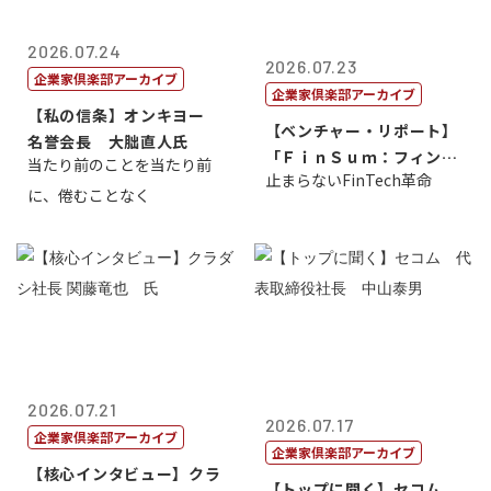
2026.07.24
2026.07.23
企業家倶楽部アーカイブ
企業家倶楽部アーカイブ
【私の信条】オンキヨー
【ベンチャー・リポート】
名誉会長 大朏直人氏
「ＦｉｎＳｕｍ：フィンテ
当たり前のことを当たり前
止まらないFinTech革命
ック・サミッ...
に、倦むことなく
2026.07.21
2026.07.17
企業家倶楽部アーカイブ
企業家倶楽部アーカイブ
【核心インタビュー】クラ
【トップに聞く】セコム