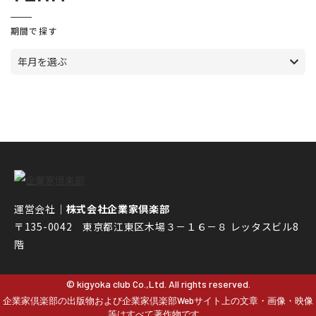
期間で探す
年月を選ぶ
運営会社｜
株式会社企業家倶楽部
〒135-0042 東京都江東区木場３－１６－８ レッタスビル8
階
© kigyoka club Co.,Ltd. All rights reserved.
企業家倶楽部の出版物および企業家倶楽部Webサイト上の文章・画像・映像
等はすべて著作物です。