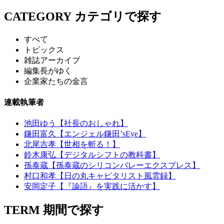
CATEGORY
カテゴリで探す
すべて
トピックス
雑誌アーカイブ
編集長がゆく
企業家たちの金言
連載執筆者
池田ゆう【社長のおしゃれ】
鎌田富久【エンジェル鎌田’sEye】
北尾吉孝【世相を斬る！】
鈴木康弘【デジタルシフトの教科書】
孫泰蔵【孫泰蔵のシリコンバレーエクスプレス】
村口和孝【日の丸キャピタリスト風雲録】
安岡定子【『論語』を実践に活かす】
TERM
期間で探す