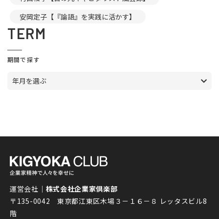
安岡定子【『論語』を実践に活かす】
TERM
期間で探す
年月を選ぶ
運営会社｜
株式会社企業家倶楽部
〒135-0042 東京都江東区木場３－１６－８ レッタスビル8
階