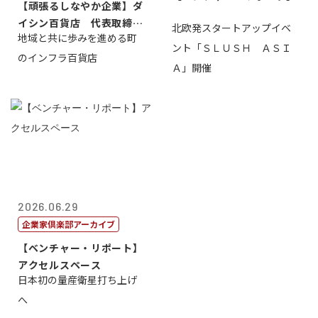
【頑張るしなやか企業】ダ
イシン百貨店 代表取締役
北欧発スタートアップイベ
地域と共に歩みを進める町
社長 西山 ...
ント「ＳＬＵＳＨ ＡＳＩ
のインフラ百貨店
Ａ」開催
2026.06.29
企業家倶楽部アーカイブ
【ベンチャー・リポート】
アクセルスペース
日本初の量産衛星打ち上げ
へ