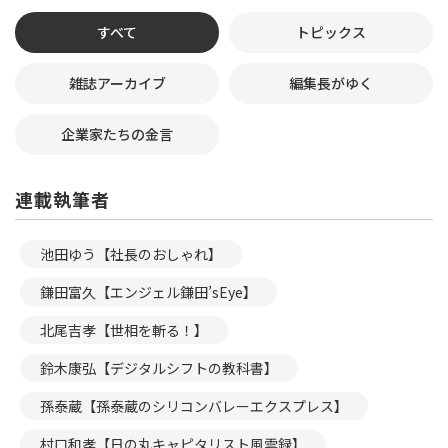
すべて
トピックス
雑誌アーカイブ
編集長がゆく
企業家たちの金言
連載執筆者
池田ゆう【社長のおしゃれ】
鎌田富久【エンジェル鎌田’sEye】
北尾吉孝【世相を斬る！】
鈴木康弘【デジタルシフトの教科書】
孫泰蔵【孫泰蔵のシリコンバレーエクスプレス】
村口和孝【日の丸キャピタリスト風雲録】