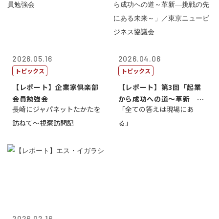
2026.05.16
2026.04.06
トピックス
トピックス
【レポート】企業家倶楽部
【レポート】第3回「起業
会員勉強会
から成功への道～革新―挑
長崎にジャパネットたかたを
「全ての答えは現場にあ
戦の先にある...
訪ねて～視察訪問記
る」
2026.02.16