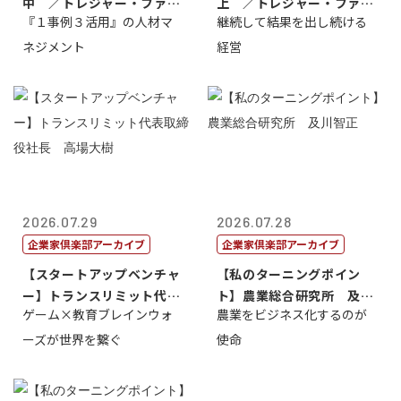
中 ／トレジャー・ファク
上 ／トレジャー・ファク
『１事例３活用』の人材マ
継続して結果を出し続ける
トリー社長野坂...
トリー社長野坂...
ネジメント
経営
2026.07.29
2026.07.28
企業家倶楽部アーカイブ
企業家倶楽部アーカイブ
【スタートアップベンチャ
【私のターニングポイン
ー】トランスリミット代表
ト】農業総合研究所 及川
ゲーム×教育ブレインウォ
農業をビジネス化するのが
取締役社長 ...
智正
ーズが世界を繋ぐ
使命