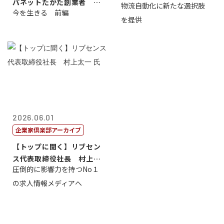
パネットたかた創業者 髙
物流自動化に新たな選択肢
今を生きる 前編
田 明氏
を提供
2026.06.01
企業家倶楽部アーカイブ
【トップに聞く】リブセン
ス代表取締役社長 村上太
圧倒的に影響力を持つNo１
一 氏
の求人情報メディアへ