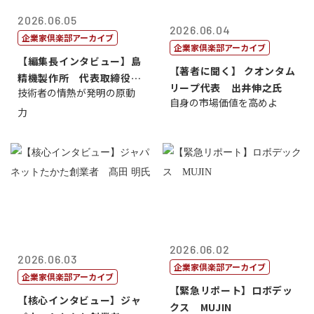
2026.06.05
2026.06.04
企業家倶楽部アーカイブ
企業家倶楽部アーカイブ
【編集長インタビュー】島
【著者に聞く】 クオンタム
精機製作所 代表取締役
リープ代表 出井伸之氏
技術者の情熱が発明の原動
社 長 島 正...
自身の市場価値を高めよ
力
2026.06.02
2026.06.03
企業家倶楽部アーカイブ
企業家倶楽部アーカイブ
【緊急リポート】ロボデッ
【核心インタビュー】ジャ
クス MUJIN