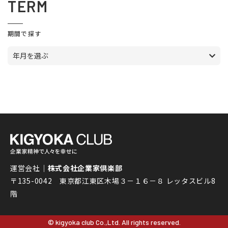
TERM
期間で探す
年月を選ぶ
運営会社｜
株式会社企業家倶楽部
〒135-0042 東京都江東区木場３－１６－８ レッタスビル8
階
© kigyoka club Co.,Ltd. All rights reserved.