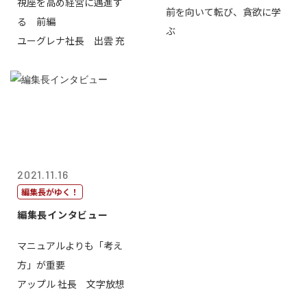
視座を高め経営に邁進す
前を向いて転び、貪欲に学
る 前編
ぶ
ユーグレナ社長 出雲 充
2021.11.16
編集長がゆく！
編集長インタビュー
マニュアルよりも「考え
方」が重要
アップル 社長 文字放想