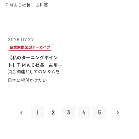
2026.07.27
企業家倶楽部アーカイブ
【私のターニングポイン
ト】ＴＭＡＣ社長 古川英
資金調達としてのＭ＆Ａを
一
日本に根付かせたい
1
2
3
4
5