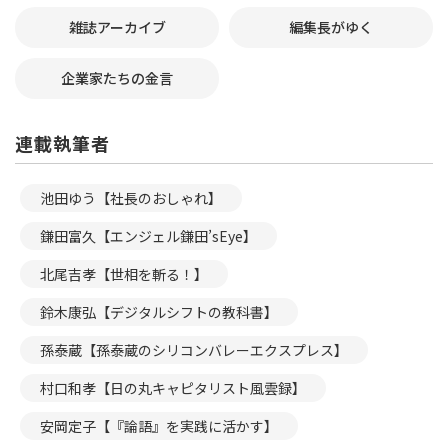
雑誌アーカイブ
編集長がゆく
企業家たちの金言
連載執筆者
池田ゆう【社長のおしゃれ】
鎌田富久【エンジェル鎌田’sEye】
北尾吉孝【世相を斬る！】
鈴木康弘【デジタルシフトの教科書】
孫泰蔵【孫泰蔵のシリコンバレーエクスプレス】
村口和孝【日の丸キャピタリスト風雲録】
安岡定子【『論語』を実践に活かす】