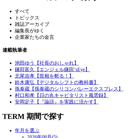
すべて
トピックス
雑誌アーカイブ
編集長がゆく
企業家たちの金言
連載執筆者
池田ゆう【社長のおしゃれ】
鎌田富久【エンジェル鎌田’sEye】
北尾吉孝【世相を斬る！】
鈴木康弘【デジタルシフトの教科書】
孫泰蔵【孫泰蔵のシリコンバレーエクスプレス】
村口和孝【日の丸キャピタリスト風雲録】
安岡定子【『論語』を実践に活かす】
TERM
期間で探す
年月を選ぶ
2026年08月(5)