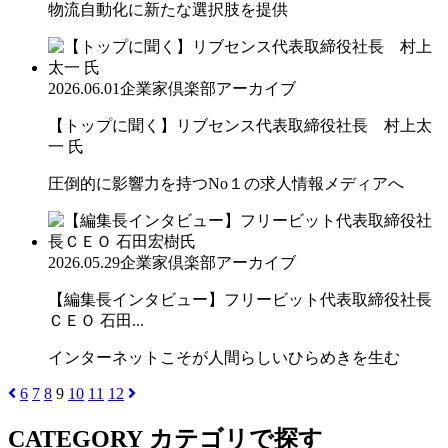
物流自動化に新たな選択肢を提供
2026.06.01
企業家倶楽部アーカイブ
【トップに聞く】リブセンス代表取締役社長 村上太
一 氏
圧倒的に影響力を持つNo１の求人情報メディアへ
2026.05.29
企業家倶楽部アーカイブ
【編集長インタビュー】フリービット代表取締役社長
ＣＥＯ 石田...
インターネットこそが人間らしいひらめきを生む
6
7
8
9
10
11
12
CATEGORY
カテゴリで探す