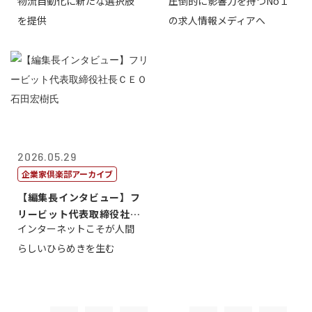
物流自動化に新たな選択肢
圧倒的に影響力を持つNo１
一 氏
を提供
の求人情報メディアへ
2026.05.29
企業家倶楽部アーカイブ
【編集長インタビュー】フ
リービット代表取締役社長
インターネットこそが人間
ＣＥＯ 石田...
らしいひらめきを生む