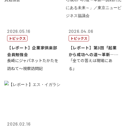
2026.05.16
2026.04.06
トピックス
トピックス
【レポート】企業家倶楽部
【レポート】第3回「起業
会員勉強会
から成功への道～革新―挑
長崎にジャパネットたかたを
「全ての答えは現場にあ
戦の先にある...
訪ねて～視察訪問記
る」
2026.02.16