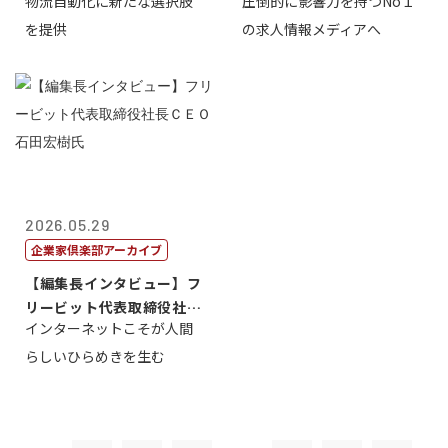
物流自動化に新たな選択肢
圧倒的に影響力を持つNo１
一 氏
を提供
の求人情報メディアへ
2026.05.29
企業家倶楽部アーカイブ
【編集長インタビュー】フ
リービット代表取締役社長
インターネットこそが人間
ＣＥＯ 石田...
らしいひらめきを生む