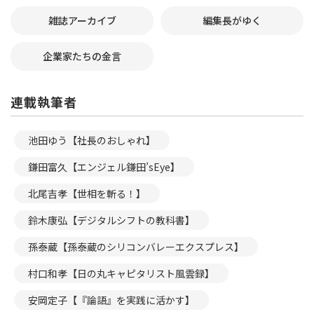
雑誌アーカイブ
編集長がゆく
企業家たちの金言
連載執筆者
池田ゆう【社長のおしゃれ】
鎌田富久【エンジェル鎌田’sEye】
北尾吉孝【世相を斬る！】
鈴木康弘【デジタルシフトの教科書】
孫泰蔵【孫泰蔵のシリコンバレーエクスプレス】
村口和孝【日の丸キャピタリスト風雲録】
安岡定子【『論語』を実践に活かす】