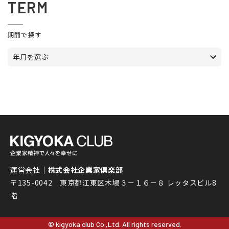
TERM
期間で探す
年月を選ぶ
運営会社｜
株式会社企業家倶楽部
〒135-0042 東京都江東区木場３－１６－８ レッタスビル8
階
© kigyoka club Co.,Ltd. All rights reserved.