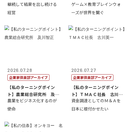
継続して結果を出し続ける
ゲーム×教育ブレインウォ
トリー社長野坂...
取締役社長 ...
経営
ーズが世界を繋ぐ
2026.07.28
2026.07.27
企業家倶楽部アーカイブ
企業家倶楽部アーカイブ
【私のターニングポイン
【私のターニングポイン
ト】農業総合研究所 及川
ト】ＴＭＡＣ社長 古川英
農業をビジネス化するのが
資金調達としてのＭ＆Ａを
智正
一
使命
日本に根付かせたい