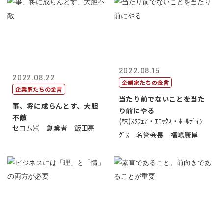
2022.08.15
2022.08.22
企業家たちの金言
企業家たちの金言
当たり前でないことを当た
事、将に成らんとす、大胆
り前にやる
不敵
(株)ｽｸｳｪｱ・ｴﾆｯｸｽ・ﾎｰﾙﾃﾞｨﾝ
セコム㈱ 創業者 飯田亮
ｸﾞｽ 名誉会長 福嶋康博