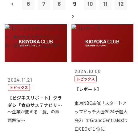
6
7
8
9
10
11
12
2024.10.08
トピックス
2024.11.21
トピックス
【レポート】
【ビジネスリポート】クラ
東京NBC主催「スタートア
ダシ「食のサステナビリテ
～企業が変える「食」の課
ップピッチ大会2024予選大
ィ共創・協働...
題解決～
会2」でGrandCentralの北
口CEOが１位に