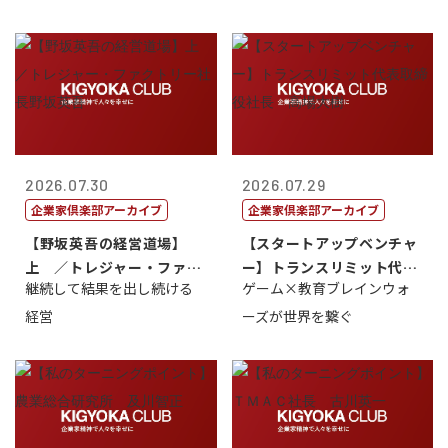
2026.07.30
2026.07.29
企業家倶楽部アーカイブ
企業家倶楽部アーカイブ
【野坂英吾の経営道場】
【スタートアップベンチャ
上 ／トレジャー・ファク
ー】トランスリミット代表
継続して結果を出し続ける
ゲーム×教育ブレインウォ
トリー社長野坂...
取締役社長 ...
経営
ーズが世界を繋ぐ