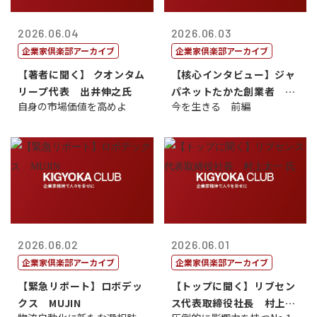
2026.06.04
2026.06.03
企業家倶楽部アーカイブ
企業家倶楽部アーカイブ
【著者に聞く】 クオンタム
【核心インタビュー】ジャ
リープ代表 出井伸之氏
パネットたかた創業者 髙
自身の市場価値を高めよ
今を生きる 前編
田 明氏
2026.06.02
2026.06.01
企業家倶楽部アーカイブ
企業家倶楽部アーカイブ
【緊急リポート】ロボデッ
【トップに聞く】リブセン
クス MUJIN
ス代表取締役社長 村上太