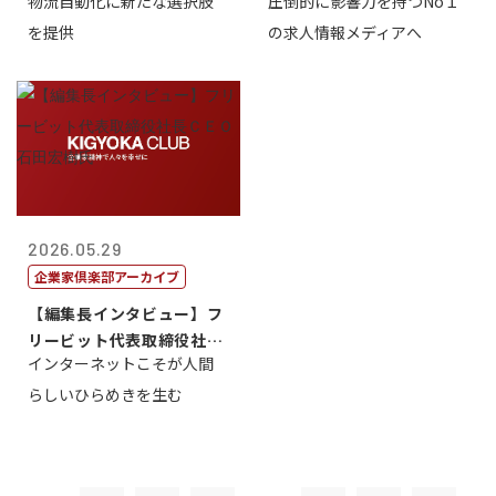
物流自動化に新たな選択肢
圧倒的に影響力を持つNo１
一 氏
を提供
の求人情報メディアへ
2026.05.29
企業家倶楽部アーカイブ
【編集長インタビュー】フ
リービット代表取締役社長
インターネットこそが人間
ＣＥＯ 石田...
らしいひらめきを生む