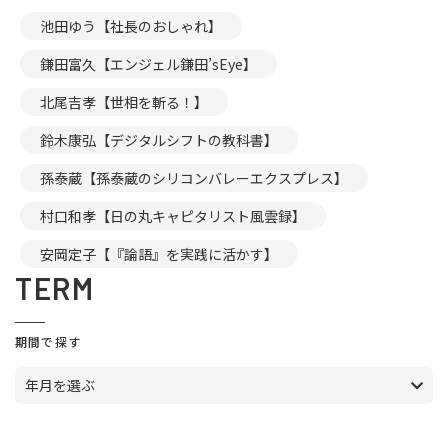
池田ゆう【社長のおしゃれ】
鎌田富久【エンジェル鎌田’sEye】
北尾吉孝【世相を斬る！】
鈴木康弘【デジタルシフトの教科書】
孫泰蔵【孫泰蔵のシリコンバレーエクスプレス】
村口和孝【日の丸キャピタリスト風雲録】
安岡定子【『論語』を実践に活かす】
TERM
期間で探す
年月を選ぶ