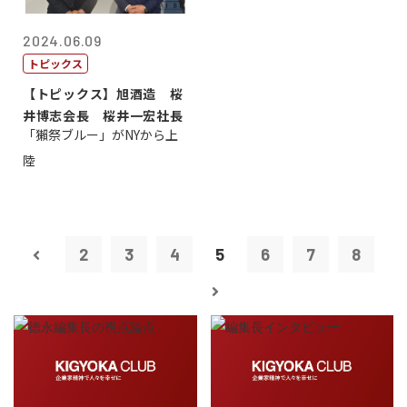
2024.06.09
トピックス
【トピックス】旭酒造 桜
井博志会長 桜井一宏社長
「獺祭ブルー」がNYから上
陸
2
3
4
5
6
7
8