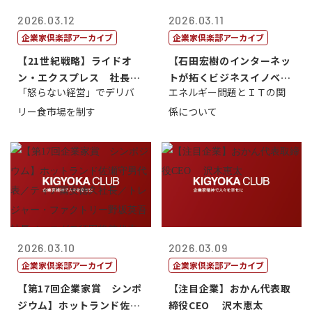
2026.03.12
2026.03.11
企業家倶楽部アーカイブ
企業家倶楽部アーカイブ
【21世紀戦略】ライドオ
【石田宏樹のインターネッ
ン・エクスプレス 社長
トが拓くビジネスイノベー
「怒らない経営」でデリバ
エネルギー問題とＩＴの関
江見 朗
ション9】
リー食市場を制す
係について
2026.03.10
2026.03.09
企業家倶楽部アーカイブ
企業家倶楽部アーカイブ
【第17回企業家賞 シンポ
【注目企業】おかん代表取
ジウム】ホットランド佐瀬
締役CEO 沢木恵太