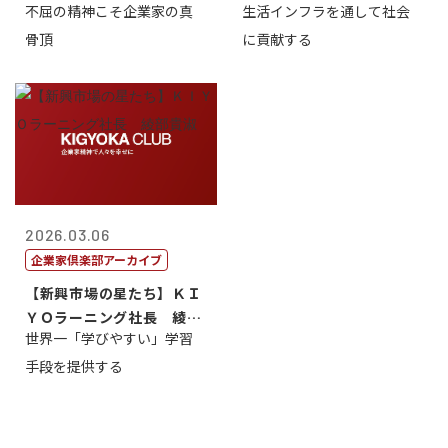
不屈の精神こそ企業家の真
生活インフラを通して社会
守男代表／...
骨頂
に貢献する
2026.03.06
企業家倶楽部アーカイブ
【新興市場の星たち】ＫＩ
ＹＯラーニング社長 綾部
世界一「学びやすい」学習
貴淑
手段を提供する