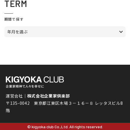
TERM
期間で探す
年月を選ぶ
運営会社｜
株式会社企業家倶楽部
〒135-0042 東京都江東区木場３－１６－８ レッタスビル8
階
© kigyoka club Co.,Ltd. All rights reserved.