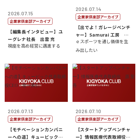
2026.07.14
2026.07.15
企業家倶楽部アーカイブ
企業家倶楽部アーカイブ
【出でよ！ガレージベンチ
【編集長インタビュー】ユ
ャー】Samurai 工房 代
ーグレナ社長 出雲 充
ｅスポーツを通し価値を生
表取締...
視座を高め経営に邁進する
み出したい
2026.07.13
2026.07.10
企業家倶楽部アーカイブ
企業家倶楽部アーカイブ
【モチベーションカンパニ
【スタートアップベンチャ
ーへの道】キュービック代
ー】情報医療代表取締役