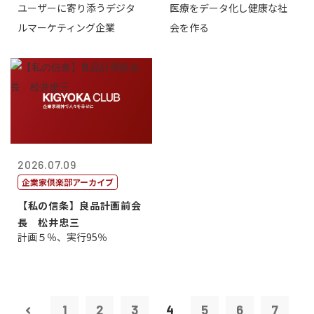
ユーザーに寄り添うデジタ
医療をデータ化し健康な社
表取締役CE...
原 聖吾
ルマーケティング企業
会を作る
2026.07.09
企業家倶楽部アーカイブ
【私の信条】良品計画前会
長 松井忠三
計画５％、実行95％
1
2
3
4
5
6
7